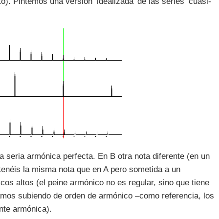
). Pintemos una versión ‘idealizada’ de las series ‘cuasi-
a seria armónica perfecta. En B otra nota diferente (en un
tenéis la misma nota que en A pero sometida a un
os altos (el peine armónico no es regular, sino que tiene
amos subiendo de orden de armónico –como referencia, los
nte armónica).