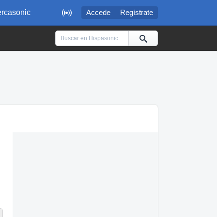

rcasonic
Accede
Regístrate