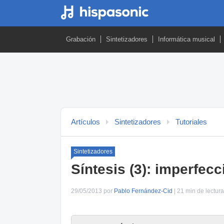
Grabación
Sintetizadores
Informática musical
Artículos
Sintetizadores
Tutoriales
Sintetizadores
Síntesis (3): imperfec
29/05/2013 por
Pablo Fernández-Cid
| 21 min de lectura