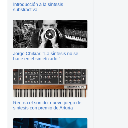
Introducción a la síntesis
substractiva
Jorge Chikiar: "La síntesis no se
hace en el sintetizador"
Recrea el sonido: nuevo juego de
síntesis con premio de Arturia