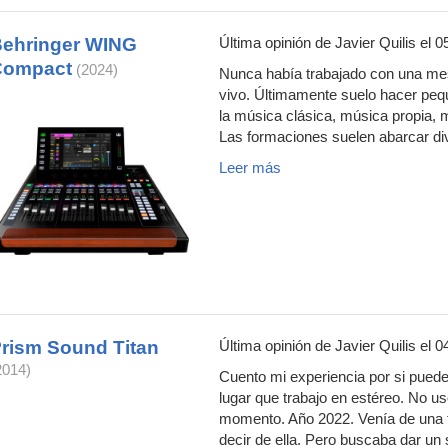
ehringer WING
Última opinión de
Javier Quilis
el 0
Compact
(2024)
Nunca había trabajado con una mesa
vivo. Últimamente suelo hacer pe
la música clásica, música propia, 
Las formaciones suelen abarcar di
Leer más
rism Sound Titan
Última opinión de
Javier Quilis
el 0
2014)
Cuento mi experiencia por si puede
lugar que trabajo en estéreo. No 
momento. Año 2022. Venía de una 
decir de ella. Pero buscaba dar un s