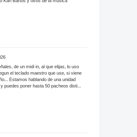
 Karl Bartos y otros de la música
026
ales, de un midi in, al que elijas, lo uso
gun el teclado maestro que use, si viene
eño... Estamos hablando de una unidad
 y puedes poner hasta 50 pacheos disti...