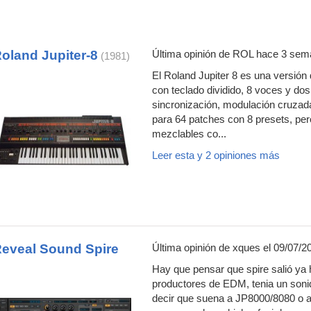
oland Jupiter-8
Última opinión de
ROL
hace 3 sem
(1981)
El Roland Jupiter 8 es una versión 
con teclado dividido, 8 voces y d
sincronización, modulación cruza
para 64 patches con 8 presets, pe
mezclables co...
Leer esta y 2 opiniones más
eveal Sound Spire
Última opinión de
xques
el 09/07/2
Hay que pensar que spire salió ya 
productores de EDM, tenia un soni
decir que suena a JP8000/8080 o a V