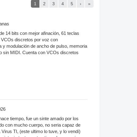
1
2
3
4
5
›
»
anas
de 14 bits con mejor afinación, 61 teclas
os VCOs discretos por voz con
da y modulación de ancho de pulso, memoria
ro sin MIDI. Cuenta con VCOs discretos
026
hace tiempo, fue un sinte amado por los
do con mucho cuerpo, no seria capaz de
irus TI, (este ultimo lo tuve, y lo vendí)