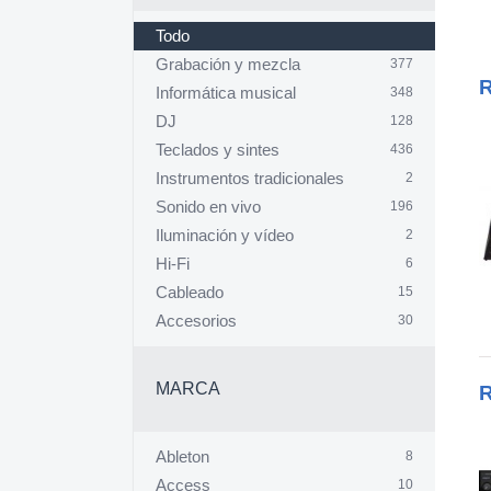
Todo
Grabación y mezcla
377
R
Informática musical
348
DJ
128
Teclados y sintes
436
Instrumentos tradicionales
2
Sonido en vivo
196
Iluminación y vídeo
2
Hi-Fi
6
Cableado
15
Accesorios
30
MARCA
R
Ableton
8
Access
10