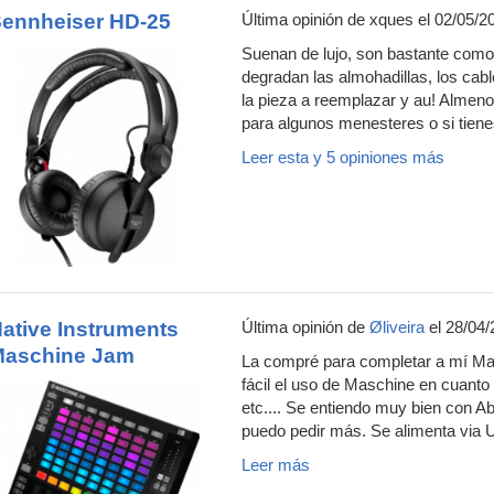
ennheiser HD-25
Última opinión de
xques
el 02/05/2
Suenan de lujo, son bastante como
degradan las almohadillas, los cab
la pieza a reemplazar y au! Almenos
para algunos menesteres o si tiene
Leer esta y 5 opiniones más
ative Instruments
Última opinión de
Øliveira
el 28/04/
Maschine Jam
La compré para completar a mí M
fácil el uso de Maschine en cuant
etc.... Se entiendo muy bien con A
puedo pedir más. Se alimenta via U
Leer más