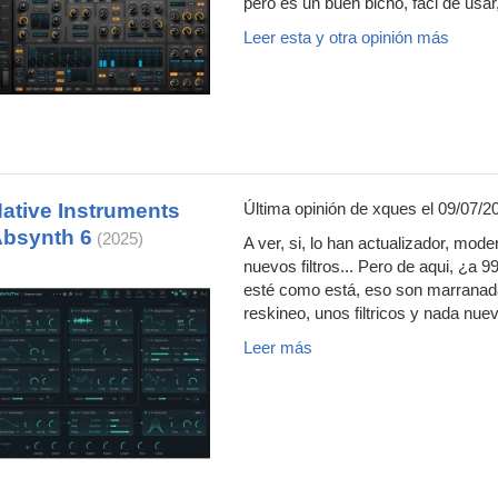
pero es un buen bicho, faci de usar, 
Leer esta y otra opinión más
ative Instruments
Última opinión de
xques
el 09/07/2
bsynth 6
(2025)
A ver, si, lo han actualizador, mode
nuevos filtros... Pero de aqui, ¿a 
esté como está, eso son marranada
reskineo, unos filtricos y nada nuev
Leer más