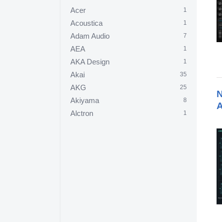
Acer
1
Acoustica
1
Adam Audio
7
AEA
1
AKA Design
1
Akai
35
AKG
25
N
Akiyama
8
A
Alctron
1
Alesis
19
Allen & Heath
11
Alpine Hearing Protection
1
Alto
2
American Audio
6
Amphion
1
Amstrad
1
Antelope Audio
5