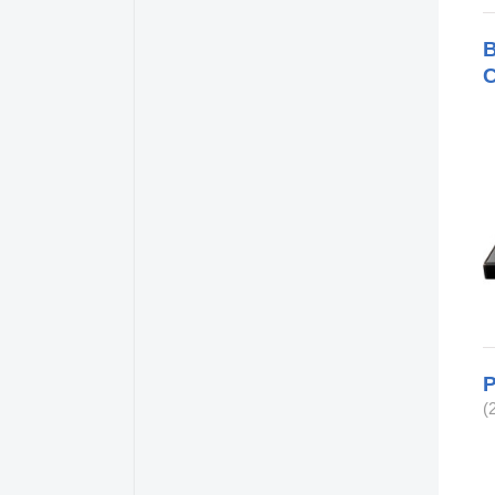
Apex
1
API
1
B
Apogee
2
Apple
10
Arobas Music
1
ART
2
Arturia
22
Ashun Sound Machines
2
Audient
6
Audinate
1
Audio-Technica
8
Audiogridder
1
Audiothingies
1
P
Audix
2
(
Auralex
2
Avalon
1
Avid
2