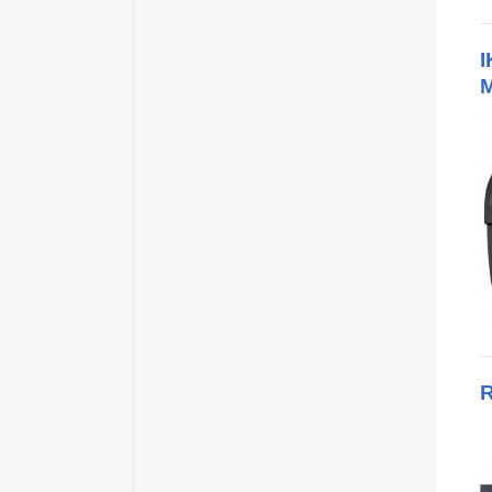
CLM
1
Cluster
1
I
CME
2
M
Cockos
2
Commodore
3
Creamware
3
Creative
4
Crumar
2
Cyclone Analogic
1
Cymatic Audio
1
D.A.S. Audio
1
Dave Smith Instruments
8
dB Technologies
1
dbx
1
R
Denon
9
Desconocido
1
Die Hard
1
Digidesign
4