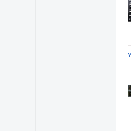
Digitech
1
DJ-Tech
1
Doepfer
5
Dreadbox
2
Dübreq
1
Dynaudio
2
E-MU
12
Echo
2
Ecler
2
Edirol
3
Electro-Harmonix
1
Elektron
11
Elka
1
EM Custom
1
Ensoniq
3
Erica Synths
1
Ernie Ball
1