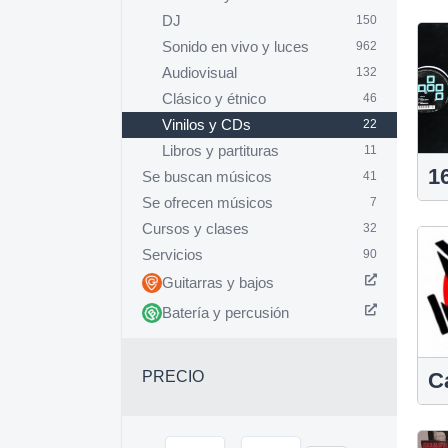
DJ
150
Sonido en vivo y luces
962
Audiovisual
132
Clásico y étnico
46
Vinilos y CDs
22
Libros y partituras
11
1
Se buscan músicos
41
Se ofrecen músicos
7
Cursos y clases
32
Servicios
90
Guitarras y bajos
Batería y percusión
PRECIO
C