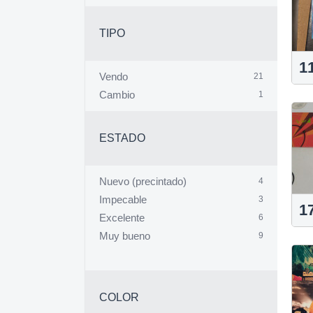
TIPO
1
Vendo
21
Cambio
1
ESTADO
Nuevo (precintado)
4
Impecable
3
1
Excelente
6
Muy bueno
9
COLOR