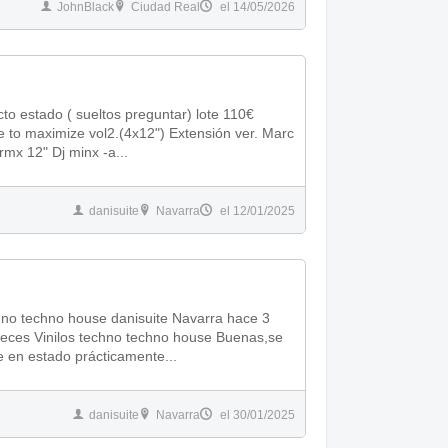
JohnBlack
Ciudad Real
el 14/05/2026
cto estado ( sueltos preguntar) lote 110€
e to maximize vol2.(4x12") Extensión ver. Marc
rmx 12" Dj minx -a...
danisuite
Navarra
el 12/01/2025
veces Vinilos techno techno house Buenas,se
 en estado prácticamente...
danisuite
Navarra
el 30/01/2025