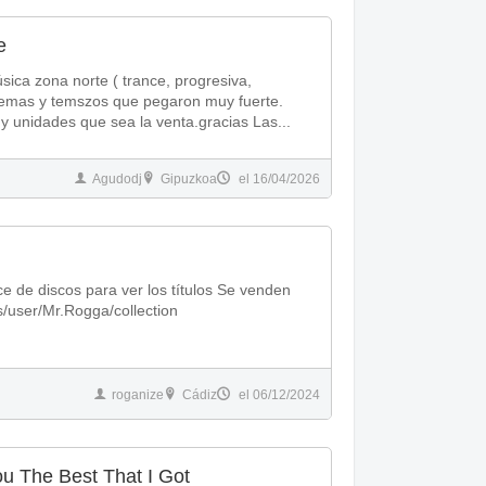
e
sica zona norte ( trance, progresiva,
 temas y unidades que sea la venta.gracias Las...
Agudodj
Gipuzkoa
el 16/04/2026
discos para ver los títulos Se venden
s/user/Mr.Rogga/collection
roganize
Cádiz
el 06/12/2024
You The Best That I Got