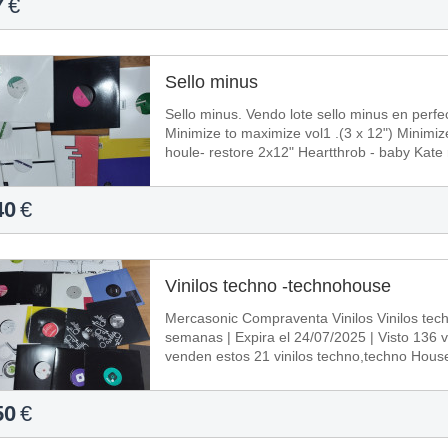
7
€
Sello minus
Sello minus. Vendo lote sello minus en perfe
Minimize to maximize vol1 .(3 x 12") Minimiz
houle- restore 2x12" Heartthrob - baby Kate 
40
€
Vinilos techno -technohouse
Mercasonic Compraventa Vinilos Vinilos techno techno house danisuite Navarra hace 3
semanas | Expira el 24/07/2025 | Visto 136 
venden estos 21 vinilos techno,techno House
50
€