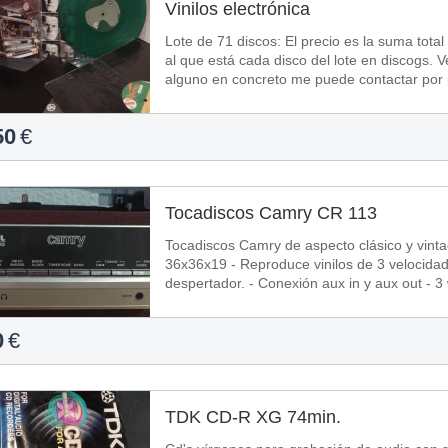
Vinilos electrónica
Lote de 71 discos: El precio es la suma total tomando como referencia el precio más bajo
al que está cada disco del lote en discogs. Venta en persona, si alguien tiene interés en
alguno en concreto me puede contactar por 
50
€
Tocadiscos Camry CR 113
Tocadiscos Camry de aspecto clásico y vintage c
36x36x19 - Reproduce vinilos de 3 velocida
despertador. - Conexión aux in y aux out - 3
0
€
TDK CD-R XG 74min.