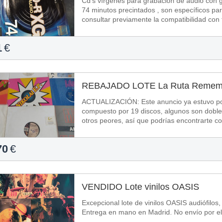
Cd's vírgenes para grabación de audio con g
74 minutos precintados , son específicos para éste
1
€
REBAJADO LOTE La Ruta Rememb
ACTUALIZACIÓN: Este anuncio ya estuvo por a
compuesto por 19 discos, algunos son dobl
70
€
VENDIDO Lote vinilos OASIS
Excepcional lote de vinilos OASIS audiófilos
Entrega en mano en Madrid. No envío por el p