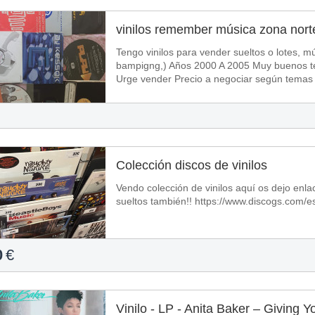
vinilos remember música zona nort
Tengo vinilos para vender sueltos o lotes, mú
bampigng,) Años 2000 A 2005 Muy buenos temas y temszos que pegaron muy fuerte.
Urge vender Precio a negociar según
Colección discos de vinilos
Vendo colección de vinilos aquí os dejo enlace de 
sueltos también!! https://www.discogs.com/e
0
€
Vinilo - LP - Anita Baker ‎– Giving 