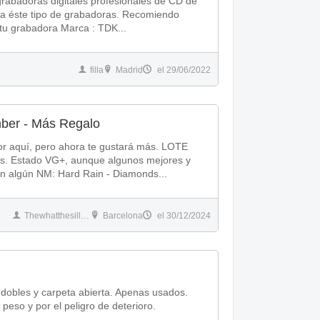
rabadoras digitales profesionales de CD de
 tipo de grabadoras. Recomiendo
consultar previamente la compatibilidad con tu grabadora Marca : TDK...
filla
Madrid
el 29/06/2022
er - Más Regalo
quí, pero ahora te gustará más. LOTE
es. Estado VG+, aunque algunos mejores y
otros peores, así que podrías encontrarte con algún NM: Hard Rain - Diamonds...
Thewhatthesillyfaqs
Barcelona
el 30/12/2024
, dobles y carpeta abierta. Apenas usados.
eso y por el peligro de deterioro.