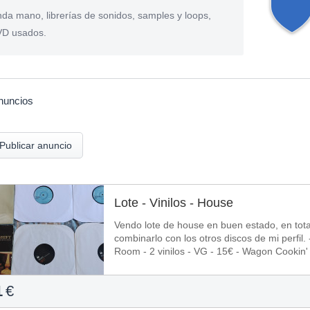
da mano, librerías de sonidos, samples y loops,
DVD usados.
nuncios
Publicar anuncio
Lote - Vinilos - House
Vendo lote de house en buen estado, en total 
combinarlo con los otros discos de mi perfil. 
Room - 2 vinilos - VG - 15€ - Wagon Cookin' ‎–
1
€