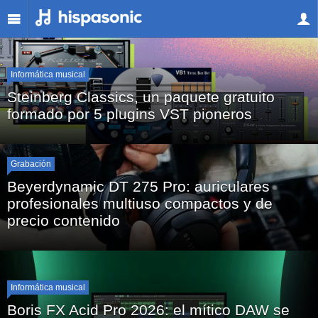
Informática musical
Steinberg Classics, un paquete gratuito
formado por 5 plugins VST pioneros
Vuelve a los 90 con Steinberg Classics, un paquete gratuito que
reúne cinco plug...
Grabación
Beyerdynamic DT 275 Pro: auriculares
profesionales multiuso compactos y de
precio contenido
Beyerdynamic presenta los DT 275 Pro, unos auriculares de
monitorización supraau...
Informática musical
Boris FX Acid Pro 2026: el mítico DAW se