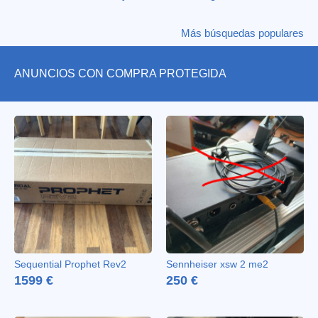
Más búsquedas populares
ANUNCIOS CON COMPRA PROTEGIDA
Sequential Prophet Rev2
Sennheiser xsw 2 me2
1599 €
250 €