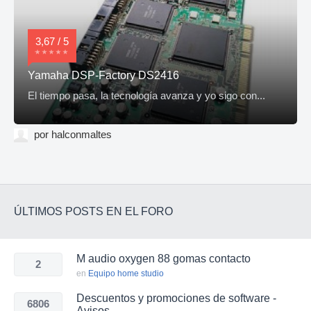
3,67 / 5
Yamaha DSP-Factory DS2416
El tiempo pasa, la tecnología avanza y yo sigo con...
por halconmaltes
ÚLTIMOS POSTS EN EL FORO
M audio oxygen 88 gomas contacto
2
en
Equipo home studio
Descuentos y promociones de software -
6806
Avisos