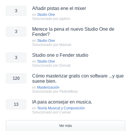
Añadir pistas ene el mixer
3
en
Studio One
Solucionado por japbcn
Merece la pena el nuevo Studio One de
3
Fender?
en
Studio One
Solucionado por Manuel
Studio one o Fender studio
3
en
Studio One
Solucionado por Donuts
Cómo masterizar gratis con software ...y que
120
suene bien.
en
Masterización
Solucionado por PedroMiras
IA para aconsejar en musica.
13
en
Teoría Musical y Composición
Solucionado por Caesar
Ver más