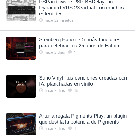
PSPaudioware PSP BBDelay, un
Dynacord VRS 23 virtual con muchos
esteroides
hace 22 minutos
Steinberg Halion 7.5: más funciones
para celebrar los 25 años de Halion
hace 2 días
4
Suno Vinyl: tus canciones creadas con
IA, planchadas en vinilo
hace 2 días
36
Arturia regala Pigments Play, un plugin
que destila la potencia de Pigments
hace 2 días
3