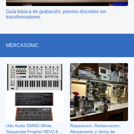
Guía básica de grabación: previos discretos sin
transformadores
MERCASONIC
Udo Audio DMNO White,
Reparacion, Restauracion,
Sequential Prophet REV2-8
Alineamento y Venta de