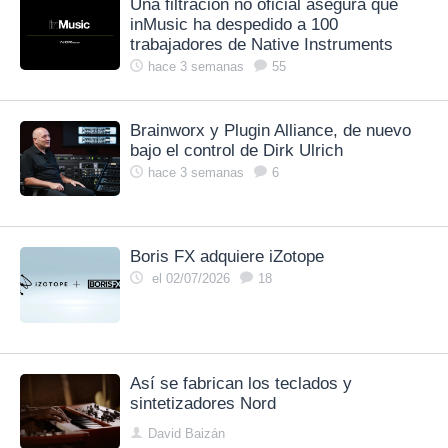
Una filtración no oficial asegura que
inMusic ha despedido a 100
trabajadores de Native Instruments
hace 3 semanas
55
Brainworx y Plugin Alliance, de nuevo
bajo el control de Dirk Ulrich
hace 3 semanas
6
Boris FX adquiere iZotope
el 02/07/2026
18
Así se fabrican los teclados y
sintetizadores Nord
David Baizán