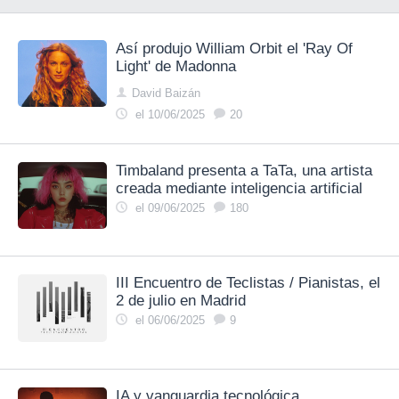
Así produjo William Orbit el 'Ray Of
Light' de Madonna
David Baizán
el 10/06/2025
20
Timbaland presenta a TaTa, una artista
creada mediante inteligencia artificial
el 09/06/2025
180
III Encuentro de Teclistas / Pianistas, el
2 de julio en Madrid
el 06/06/2025
9
IA y vanguardia tecnológica,