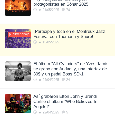
protagonistas en Sónar 2025
el 21/05/2025
74
¡Participa y toca en el Montreux Jazz
publirreportaje
Festival con Thomann y Shure!
el 13/05/2025
El álbum "All Cylinders" de Yves Jarvis
se grabó con Audacity, una interfaz de
30$ y un pedal Boss SD-1
el 24/04/2025
24
Así grabaron Elton John y Brandi
Carlile el álbum "Who Believes In
Angels?"
el 22/04/2025
5