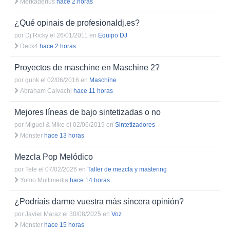
Merkaderius
hace 2 horas
¿Qué opinais de profesionaldj.es?
por
Dj Ricky el 26/01/2011
en
Equipo DJ
Deck4
hace 2 horas
Proyectos de maschine en Maschine 2?
por
gunk el 02/06/2016
en
Maschine
Abraham Calvachi
hace 11 horas
Mejores líneas de bajo sintetizadas o no
por
Miguel & Mike el 02/06/2019
en
Sintetizadores
Monster
hace 13 horas
Mezcla Pop Melódico
por
Tete el 07/02/2026
en
Taller de mezcla y mastering
Yomo Multimedia
hace 14 horas
¿Podríais darme vuestra más sincera opinión?
por
Javier Maraz el 30/08/2025
en
Voz
Monster
hace 15 horas