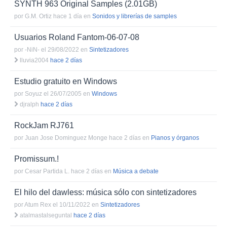
SYNTH 963 Original Samples (2.01GB)
por
G.M. Ortiz hace 1 día
en
Sonidos y librerías de samples
Usuarios Roland Fantom-06-07-08
por
-NiN- el 29/08/2022
en
Sintetizadores
lluvia2004
hace 2 días
Estudio gratuito en Windows
por
Soyuz el 26/07/2005
en
Windows
djralph
hace 2 días
RockJam RJ761
por
Juan Jose Dominguez Monge hace 2 días
en
Pianos y órganos
Promissum.!
por
Cesar Partida L. hace 2 días
en
Música a debate
El hilo del dawless: música sólo con sintetizadores
por
Atum Rex el 10/11/2022
en
Sintetizadores
atalmastalseguntal
hace 2 días