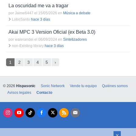
La oscuridad me va a tragar
por
Jaime6447 el 15/05/2026
en
Música a debate
LoboSanto
hace 3 días
Akai MPC 3 Version Oficial (ex Beta 3.0)
por
walerandei el 06/09/2024
en
Sintetizadores
non-Existing library
hace 3 días
1
2
3
4
5
›
© 2026
Hispasonic
Sonic Network
Vende tu equipo
Quiénes somos
Avisos legales
Contacto
X