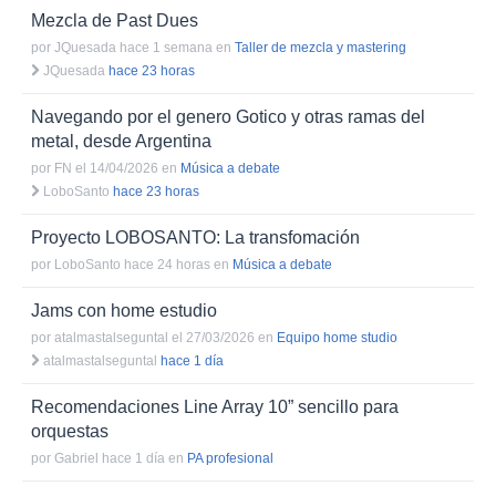
Mezcla de Past Dues
por
JQuesada hace 1 semana
en
Taller de mezcla y mastering
JQuesada
hace 23 horas
Navegando por el genero Gotico y otras ramas del
metal, desde Argentina
por
FN el 14/04/2026
en
Música a debate
LoboSanto
hace 23 horas
Proyecto LOBOSANTO: La transfomación
por
LoboSanto hace 24 horas
en
Música a debate
Jams con home estudio
por
atalmastalseguntal el 27/03/2026
en
Equipo home studio
atalmastalseguntal
hace 1 día
Recomendaciones Line Array 10” sencillo para
orquestas
por
Gabriel hace 1 día
en
PA profesional