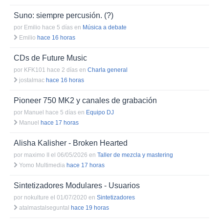
Suno: siempre percusión. (?)
por
Emilio hace 5 días
en
Música a debate
Emilio
hace 16 horas
CDs de Future Music
por
KFK101 hace 2 días
en
Charla general
jostalmac
hace 16 horas
Pioneer 750 MK2 y canales de grabación
por
Manuel hace 5 días
en
Equipo DJ
Manuel
hace 17 horas
Alisha Kalisher - Broken Hearted
por
maximo II el 06/05/2026
en
Taller de mezcla y mastering
Yomo Multimedia
hace 17 horas
Sintetizadores Modulares - Usuarios
por
nokulture el 01/07/2020
en
Sintetizadores
atalmastalseguntal
hace 19 horas