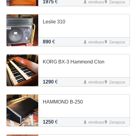
1975
€
windbass
Zaragoza
Leslie 310
890
€
windbass
Zaragoza
KORG BX-3 Hammond Clon
1290
€
windbass
Zaragoza
HAMMOND B-250
1250
€
windbass
Zaragoza