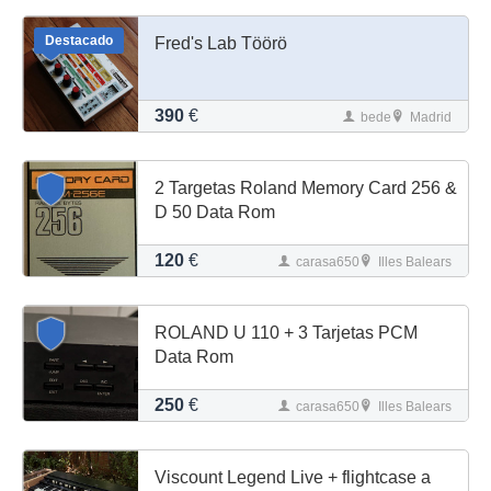
Destacado
Fred's Lab Töörö
390
€
bede
Madrid
2 Targetas Roland Memory Card 256 &
D 50 Data Rom
120
€
carasa650
Illes Balears
ROLAND U 110 + 3 Tarjetas PCM
Data Rom
250
€
carasa650
Illes Balears
Viscount Legend Live + flightcase a