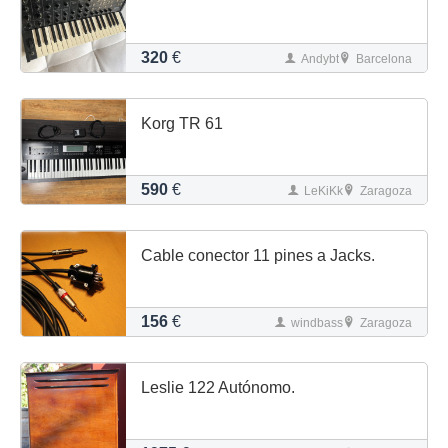
320
€
Andybt
Barcelona
Korg TR 61
590
€
LeKiKk
Zaragoza
Cable conector 11 pines a Jacks.
156
€
windbass
Zaragoza
Leslie 122 Autónomo.