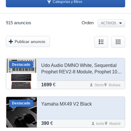
Categorías y filtros
915 anuncios
Orden
ACTIVOS
Publicar anuncio
Destacado
Udo Audio DMNO White, Sequential
Prophet REV2-8 Module, Prophet 10
Module, Pro 3, Erica HEXDRUM,
Arturia V Collection 11
1699
€
Storm
Bizkaia
Destacado
Yamaha MX49 V2 Black
390
€
bede
Madrid