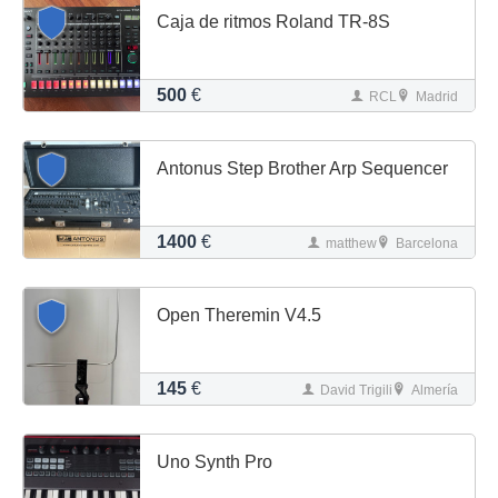
Caja de ritmos Roland TR-8S
500
€
RCL
Madrid
Antonus Step Brother Arp Sequencer
1400
€
matthew
Barcelona
Open Theremin V4.5
145
€
David Trigili
Almería
Uno Synth Pro