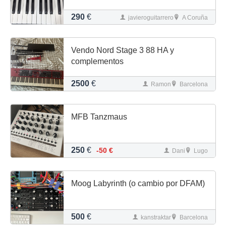
290
€
javieroguitarrero
A Coruña
Vendo Nord Stage 3 88 HA y
complementos
2500
€
Ramon
Barcelona
MFB Tanzmaus
250
€
-50 €
Dani
Lugo
Moog Labyrinth (o cambio por DFAM)
500
€
kanstraktar
Barcelona