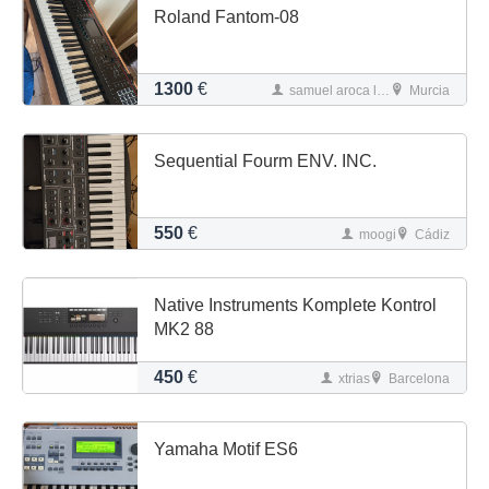
Roland Fantom-08
1300
€
samuel aroca lopez
Murcia
Sequential Fourm ENV. INC.
550
€
moogi
Cádiz
Native Instruments Komplete Kontrol
MK2 88
450
€
xtrias
Barcelona
Yamaha Motif ES6