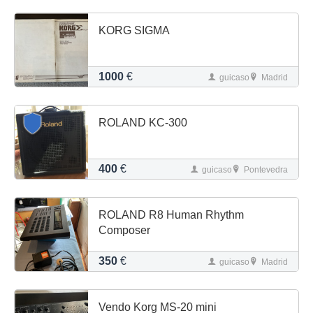
KORG SIGMA
1000
€
guicaso
Madrid
ROLAND KC-300
400
€
guicaso
Pontevedra
ROLAND R8 Human Rhythm
Composer
350
€
guicaso
Madrid
Vendo Korg MS-20 mini