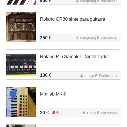
950
€
bangbang
Barcelona
Roland GR30 sinte para guitarra
250
€
bangbang
Barcelona
Roland P-6 Sampler - Sintetizador
100
€
Injuve
Pontevedra
Minilab MK-II
30
€
-5 €
DrTek
Barcelona