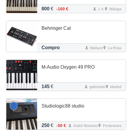
800
€
-100 €
J. A.
Málaga
Behringer Cat
Compro
Wallace
La Rioja
M-Audio Oxygen 49 PRO
145
€
gabimetal
Madrid
Studiologic88 studio
250
€
-50 €
André Moreiras
Pontevedra