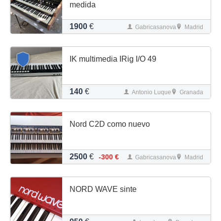
medida
1900
€
Gabricasanova
Madrid
IK multimedia IRig I/O 49
140
€
Antonio Luque
Granada
Nord C2D como nuevo
2500
€
-300 €
Gabricasanova
Madrid
NORD WAVE sinte