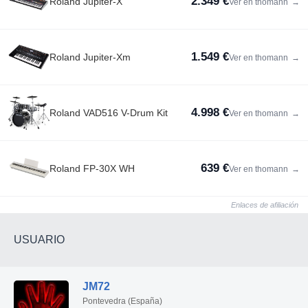
2.349 €
Roland Jupiter-X
Ver en thomann
→
1.549 €
Roland Jupiter-Xm
Ver en thomann
→
4.998 €
Roland VAD516 V-Drum Kit
Ver en thomann
→
639 €
Roland FP-30X WH
Ver en thomann
→
Enlaces de afiliación
USUARIO
JM72
Pontevedra (España)