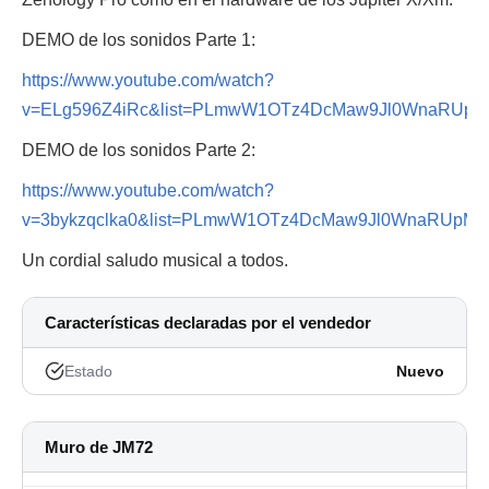
DEMO de los sonidos Parte 1:
https://www.youtube.com/watch?
v=ELg596Z4iRc&list=PLmwW1OTz4DcMaw9Jl0WnaRUpM
DEMO de los sonidos Parte 2:
https://www.youtube.com/watch?
v=3bykzqclka0&list=PLmwW1OTz4DcMaw9Jl0WnaRUpMf
Un cordial saludo musical a todos.
Características declaradas por el vendedor
Estado
Nuevo
Muro de JM72