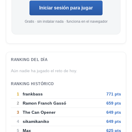
Iniciar sesión para jugar
Gratis · sin instalar nada · funciona en el navegador
RANKING DEL DÍA
Aún nadie ha jugado el reto de hoy.
RANKING HISTÓRICO
1
frankbass
771 pts
2
Ramon Franch Gassó
659 pts
3
The Can Opener
649 pts
4
sikamikaniko
649 pts
5
Max
625 pts