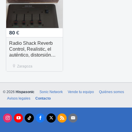
80
€
Radio Shack Reverb
Control, Realistic, el
auténtico, distorsión
fuzz, eco, reverb,
analógico BBD
Zaragoza
© 2026
Hispasonic
Sonic Network
Vende tu equipo
Quiénes somos
Avisos legales
Contacto