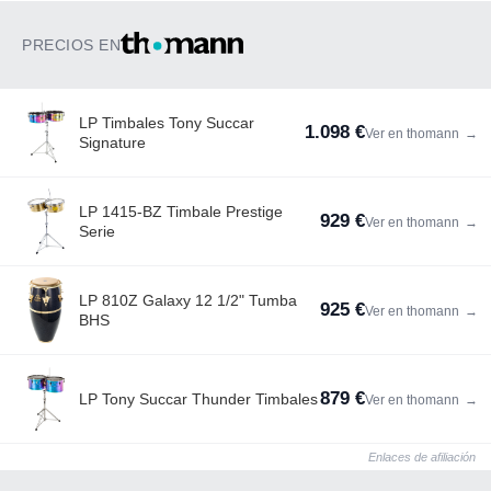
PRECIOS EN
LP Timbales Tony Succar
1.098 €
Ver en thomann
→
Signature
LP 1415-BZ Timbale Prestige
929 €
Ver en thomann
→
Serie
LP 810Z Galaxy 12 1/2" Tumba
925 €
Ver en thomann
→
BHS
879 €
LP Tony Succar Thunder Timbales
Ver en thomann
→
Enlaces de afiliación