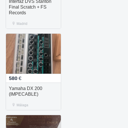
Interfaz DVS Stanton
Final Scratch + FS
Records
Madrid
580
€
Yamaha DX 200
(IMPECABLE)
Málaga