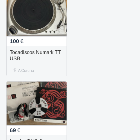
100
€
Tocadiscos Numark TT
USB
A Coruña
69
€