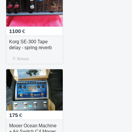
1100
€
Korg SE-300 Tape
delay - spring reverb
Bizkaia
175
€
Mooer Ocean Machine
+ Air Switch C4 Mooer