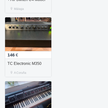
Málaga
146
€
TC Electronic M350
A Coruña