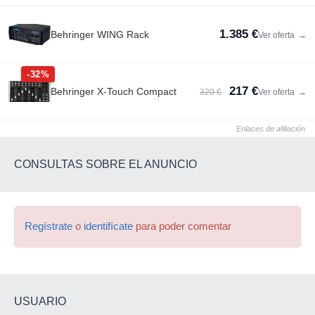
1.385 €
Behringer WING Rack
Ver oferta
→
-32%
217 €
Behringer X-Touch Compact
320 €
Ver oferta
→
Enlaces de afiliación
CONSULTAS SOBRE EL ANUNCIO
Regístrate
o
identifícate
para poder comentar
USUARIO