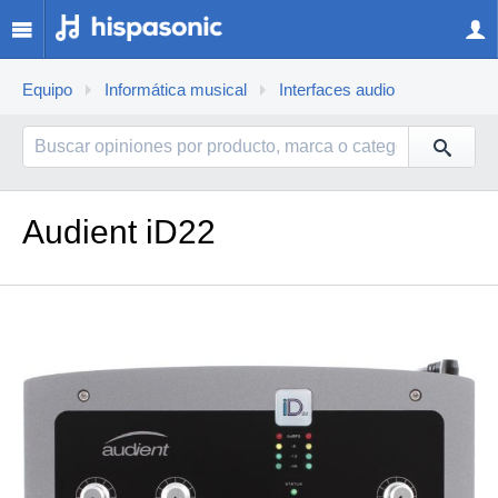
Equipo
Informática musical
Interfaces audio
Audient iD22