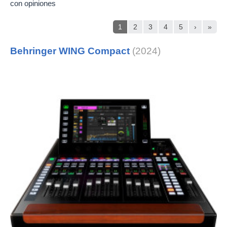
con opiniones
1
2
3
4
5
›
»
Behringer WING Compact
(2024)