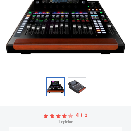
4
/
5
1
opinión