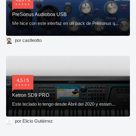
PreSonus Audiobox USB
Me hice con este interfaz en un pack de Presonus q...
por castleotto
4,5 / 5
Ketron SD9 PRO
Este teclado lo tengo desde Abril del 2020 y estam...
por Elicio Gutiérrez