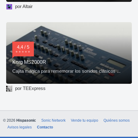
por Altair
4,4 / 5
Korg MS2000R
Cajita mágica para rememorar los sonidos clásicos ...
por TEExpress
© 2026
Hispasonic
Sonic Network
Vende tu equipo
Quiénes somos
Avisos legales
Contacto