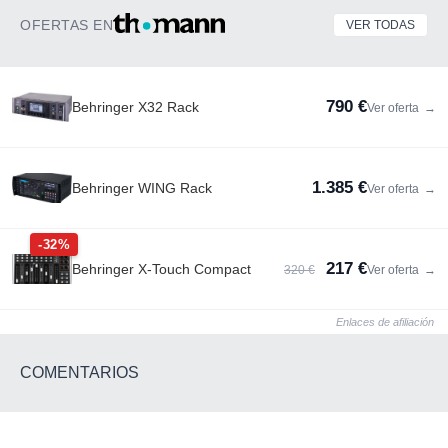
OFERTAS EN
VER TODAS
790 €
Behringer X32 Rack
Ver oferta
→
1.385 €
Behringer WING Rack
Ver oferta
→
-32%
217 €
Behringer X-Touch Compact
320 €
Ver oferta
→
Enlaces de afiliación
COMENTARIOS