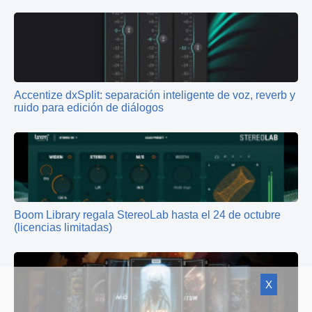
Accentize dxSplit: separación inteligente de voz, reverb y
ruido para edición de diálogos
Boom Library regala StereoLab hasta el 24 de octubre
(licencias limitadas)
X