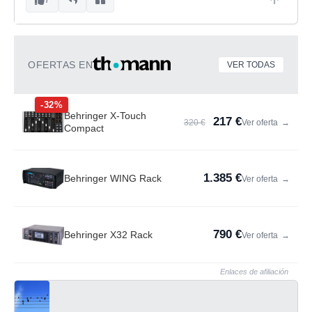
OFERTAS EN
VER TODAS
-32%
Behringer X-Touch
217 €
320 €
Ver oferta
→
Compact
1.385 €
Behringer WING Rack
Ver oferta
→
790 €
Behringer X32 Rack
Ver oferta
→
Enlaces de afiliación