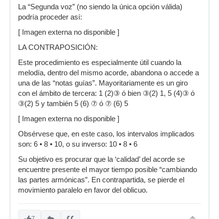
La “Segunda voz” (no siendo la única opción válida)
podría proceder así:
[ Imagen externa no disponible ]
LA CONTRAPOSICIÓN:
Este procedimiento es especialmente útil cuando la
melodía, dentro del mismo acorde, abandona o accede a
una de las “notas guías”. Mayoritariamente es un giro
con el ámbito de tercera: 1 (2)③ ó bien ③(2) 1, 5 (4)③ ó
③(2) 5 y también 5 (6) ⑦ ó ⑦ (6) 5
[ Imagen externa no disponible ]
Obsérvese que, en este caso, los intervalos implicados
son: 6 • 8 • 10, o su inverso: 10 • 8 • 6
Su objetivo es procurar que la ‘calidad’ del acorde se
encuentre presente el mayor tiempo posible “cambiando
las partes armónicas”. En contrapartida, se pierde el
movimiento paralelo en favor del oblicuo.
7