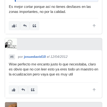
la altura de las glorias analógicas que están
Es mejor cortar porque así no tienes desfases en las
consideradas como “biensonantes”. Siendo así,
zonas importantes, no por la calidad.
una buena política es quitar en vez de dar, ya
que lo que suman estos plugins suele tener más
mal sonido que bueno, en cambio quitando no
1
hay problema porque simplemente sustraemos
algo y no se añade nada.
por
josuedavid10
el 12/04/2012
#6
Wow perfecto me encanto justo lo que necesitaba, claro
es obvio que no con leer esto ya eres todo un maestro en
la ecualizacion pero vaya que es muy util