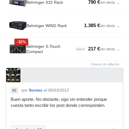
790 €
Behringer X32 Rack
Ver oferta
→
1.385 €
Behringer WING Rack
Ver oferta
→
-32%
Behringer X-Touch
217 €
320 €
Ver oferta
→
Compact
Enlaces de afiliación
por
Sontec
el 06/03/2012
#2
Buen aporte. No obstante, sigo sin entender porque
cuesta tanto escribir los post donde corresponden.