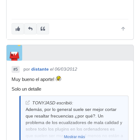
por
distante
el 06/03/2012
#5
Muy bueno el aporte!
Solo un detalle
TONYJASD escribió:
Además, por lo general suele ser mejor cortar
que resaltar frecuencias ¿por qué?. Un
problema de los ecualizadores de mala calidad y
sobre todo los plugins en los ordenadores es
que suelen ser muy malos o al menos no están a
Mostrar más