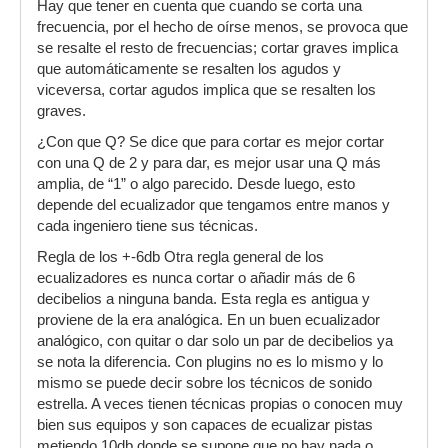
Hay que tener en cuenta que cuando se corta una
frecuencia, por el hecho de oírse menos, se provoca que
se resalte el resto de frecuencias; cortar graves implica
que automáticamente se resalten los agudos y
viceversa, cortar agudos implica que se resalten los
graves.
¿Con que Q? Se dice que para cortar es mejor cortar
con una Q de 2 y para dar, es mejor usar una Q más
amplia, de “1” o algo parecido. Desde luego, esto
depende del ecualizador que tengamos entre manos y
cada ingeniero tiene sus técnicas.
Regla de los +-6db Otra regla general de los
ecualizadores es nunca cortar o añadir más de 6
decibelios a ninguna banda. Esta regla es antigua y
proviene de la era analógica. En un buen ecualizador
analógico, con quitar o dar solo un par de decibelios ya
se nota la diferencia. Con plugins no es lo mismo y lo
mismo se puede decir sobre los técnicos de sonido
estrella. A veces tienen técnicas propias o conocen muy
bien sus equipos y son capaces de ecualizar pistas
metiendo 10db donde se supone que no hay nada o