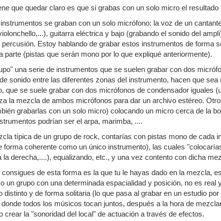
tiene que quedar claro es que si grabas con un solo micro el resultad
instrumentos se graban con un solo micrófono: la voz de un cantante
 violonchello,...), guitarra eléctrica y bajo (grabando el sonido del a
e percusión. Estoy hablando de grabar estos instrumentos de forma 
a parte (pistas que serán mono por lo que expliqué anteriormente).
upo" una serie de instrumentos que se suelen grabar con dos micrófo
de sonido entre las diferentes zonas del instrumento, hacen que sea
o, que se suele grabar con dos micrófonos de condensador iguales (u
iza la mezcla de ambos micrófonos para dar un archivo estéreo. Otros
bién grabarlas con un solo micro) colocando un micro cerca de la boca
nstrumentos podrían ser el arpa, marimba, ....
zcla típica de un grupo de rock, contarías con pistas mono de cada in
 forma coherente como un único instrumento), las cuales "colocarías
ia la derecha,....), equalizando, etc., y una vez contento con dicha me
consigues de esta forma es la que tu le hayas dado en la mezcla, es 
o un grupo con una determinada espacialidad y posición, no es real
o distinto y de forma solitaria (lo que pasa al grabar en un estudio po
 donde todos los músicos tocan juntos, después a la hora de mezclar
 crear la "sonoridad del local" de actuación a través de efectos.