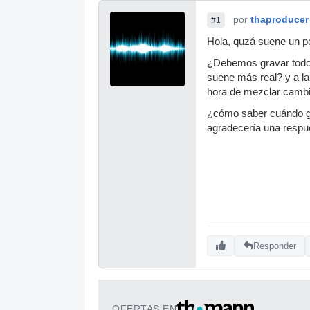
por
thaproducer
#1
Hola, quzá suene un p
¿Debemos gravar todos
suene más real? y a la
hora de mezclar cambia
¿cómo saber cuándo gr
agradecería una respu
Responder
OFERTAS EN