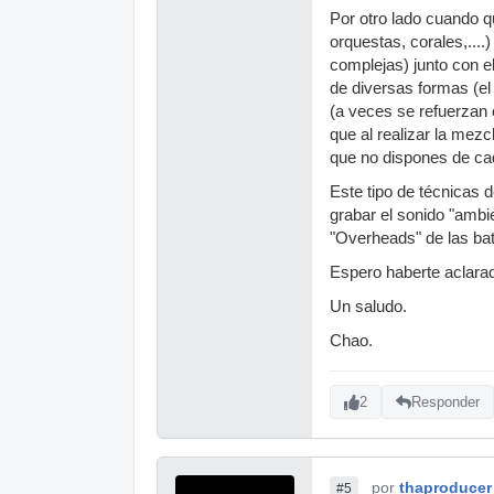
Por otro lado cuando q
orquestas, corales,....
complejas) junto con e
de diversas formas (e
(a veces se refuerzan 
que al realizar la mez
que no dispones de cad
Este tipo de técnicas 
grabar el sonido "ambi
"Overheads" de las bat
Espero haberte aclara
Un saludo.
Chao.
2
Responder
por
thaproducer
#5