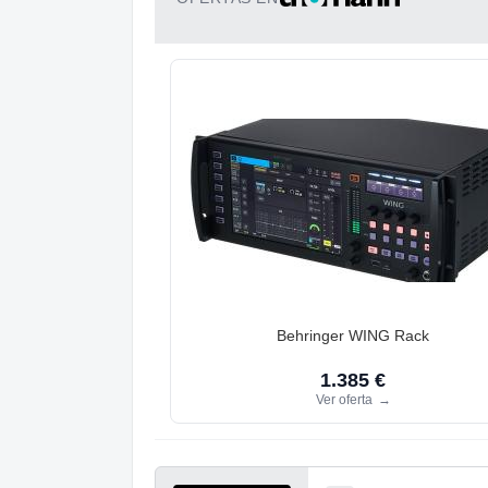
Behringer WING Rack
1.385 €
Ver oferta
→