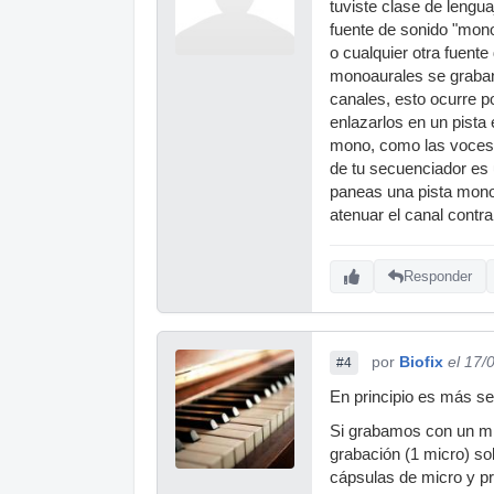
tuviste clase de lengua
fuente de sonido "mon
o cualquier otra fuente
monoaurales se graban 
canales, esto ocurre p
enlazarlos en un pista
mono, como las voces ,
de tu secuenciador es u
paneas una pista mono,
atenuar el canal contra
Responder
por
Biofix
el 17/
#4
En principio es más se
Si grabamos con un mi
grabación (1 micro) so
cápsulas de micro y pr