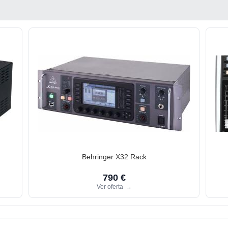
Behringer X32 Rack
790 €
Ver oferta
→