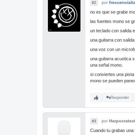
por
frecuenciali
#2
no es que se grabe mo
las fuentes mono se gr
un teclado con salida 
una guitarra con salid
una voz con un microf
una guitarra acustica 
una señal mono.
si conviertes una pist
mono se pueden panear
Responder
por
Harpocrates
#3
Cuando tu grabas una v