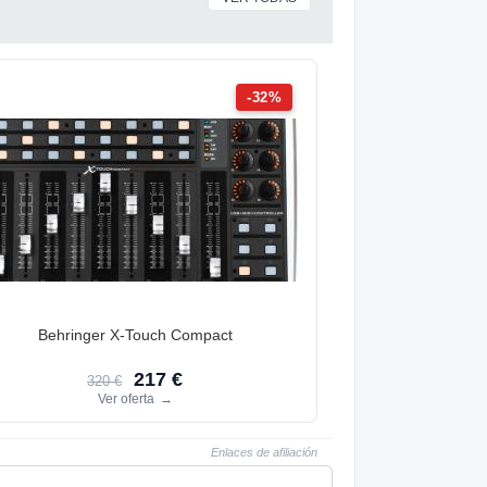
-32%
Behringer X-Touch Compact
217 €
320 €
Ver oferta
→
Enlaces de afiliación