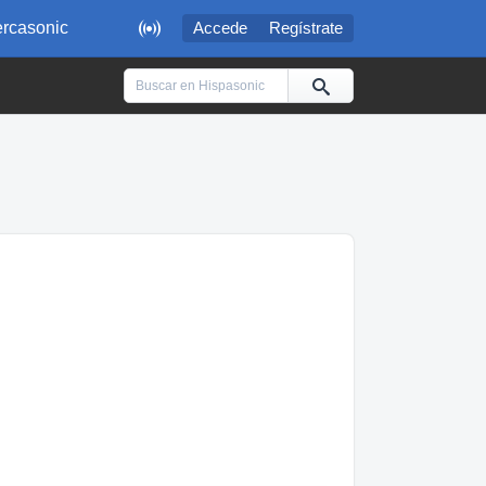

rcasonic
Accede
Regístrate