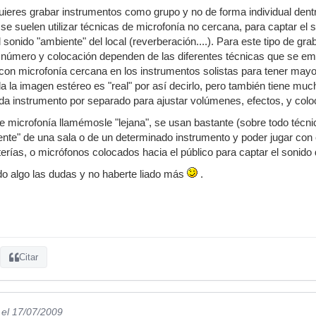
uieres grabar instrumentos como grupo y no de forma individual dent
) se suelen utilizar técnicas de microfonía no cercana, para captar e
l sonido "ambiente" del local (reverberación....). Para este tipo de 
l número y colocación dependen de las diferentes técnicas que se em
con microfonía cercana en los instrumentos solistas para tener mayor
cla la imagen estéreo es "real" por así decirlo, pero también tiene m
a instrumento por separado para ajustar volúmenes, efectos, y coloc
de microfonía llamémosle "lejana", se usan bastante (sobre todo téc
ente" de una sala o de un determinado instrumento y poder jugar con 
erías, o micrófonos colocados hacia el público para captar el sonido 
do algo las dudas y no haberte liado más
.
Citar
el 17/07/2009