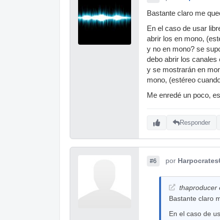
Bastante claro me que
En el caso de usar lib
abrir los en mono, (es
y no en mono? se supon
debo abrir los canales
y se mostrarán en mon
mono, (estéreo cuando
Me enredé un poco, es
Responder
por
Harpocrates
#6
thaproducer e
Bastante claro 
En el caso de us