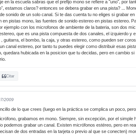
je en la escuela sabras que el prefijo mono se refiere a "uno", por ta
o", estamos claros? entonces se debera grabar en una pista? ... Mo
 de sonido de un solo canal. Si te das cuenta tu no eliges si grabar e
en pistas mono, las fuentes de sonido estereo en pistas estereo. Pa
or ejemplo con los microfonos de ambiente de la bateria, son dos mi
 estereo, que es una pista compuesta de dos canales, el izquierdo y
 guitarra, el bombo, la caja, y otras estereo, como pueden ser coros,
n canal estereo, por tanto tu puedes elegir como distribuir esas pist
 quedara hubicada en la posicion que tu decidas, pero en cambio si 
rio.
Citar
07/2009
ncillo de lo que crees (luego en la práctica se complica un poco, per
crófono, grabamos en mono. Siempre, sin excepción, por el simple he
lo podemos grabar un canal. Existen micrófonos estéreo, pero en rea
ecisan de dos entradas en la tarjeta o previo al que se conecten) m