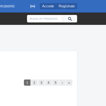

rcasonic
Accede
Regístrate
1
2
3
4
5
›
»