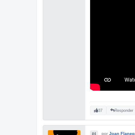
37
Responder
por
Joan Flane
#4