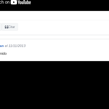
Citar
gan
el 11/11/2013
onido