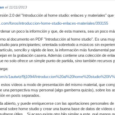
gan
el 11/11/2013
ersión 2.0 del "Introducción al home studio: enlaces y materiales" que 
c.com/foros/introduccion-home-studio-enlaces-materiales/393155
rdenar un poco la informción y que, de esta manera, sea un poco má
rno al documento en PDF "Introducción al home studio". Es una muy 
udio para principiantes; orientada sobretodo a músicos sin experienc
rtículo, sencillo y rápido de leer, la información más fundamental pa
an en la grabación casera. Además contiene una colección de enlaces
que no solo ofrece un simple punto de partida, sino también recursos p
arga:
com/s/1autwtzf9j109i4/Introduccion%20al%20home%20studio%20IV
n estos vídeos a modo de presentación del mismo material, que comp
de una perspectiva muy personal (algo gamberra quizás), sobre los 
ción en posts separados.
eda abierto, y puede enriquecerse con las aportaciones personales de 
eral sobre home studio y crear una buena base de datos de vídeos de
ultaron útiles... Si acaso existe otro hilo similar a este, qué menos 