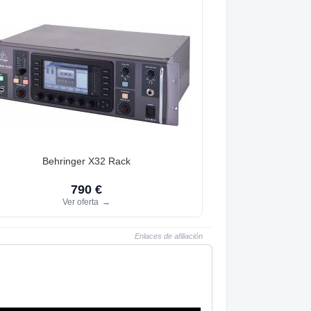
Behringer X32 Rack
790 €
Ver oferta
→
Enlaces de afiliación