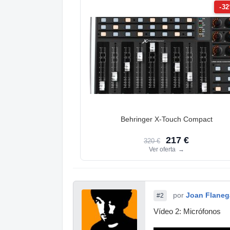
-3
Behringer X-Touch Compact
217 €
320 €
Ver oferta
→
por
Joan Flane
#2
Vídeo 2: Micrófonos