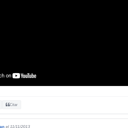
Citar
gan
el 11/11/2013