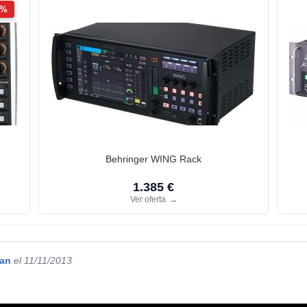
2%
Behringer WING Rack
1.385 €
Ver oferta
→
gan
el 11/11/2013