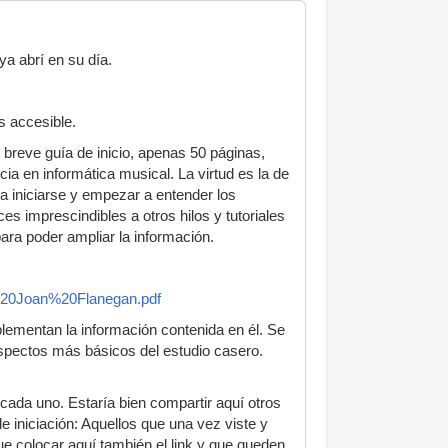
ya abrí en su día.
s accesible.
breve guía de inicio, apenas 50 páginas,
ia en informática musical. La virtud es la de
ra iniciarse y empezar a entender los
 imprescindibles a otros hilos y tutoriales
ara poder ampliar la información.
%20Joan%20Flanegan.pdf
lementan la información contenida en él. Se
aspectos más básicos del estudio casero.
cada uno. Estaría bien compartir aquí otros
 iniciación: Aquellos que una vez viste y
que colocar aquí también el link y que queden