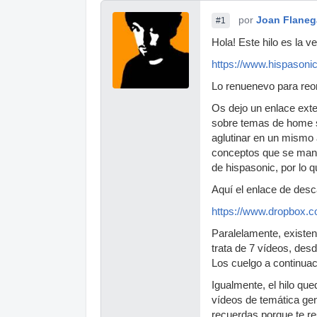
por
Joan Flane
#1
Hola! Este hilo es la v
https://www.hispasoni
Lo renuenevo para reo
Os dejo un enlace exte
sobre temas de home st
aglutinar en un mismo a
conceptos que se manej
de hispasonic, por lo 
Aquí el enlace de desc
https://www.dropbox.
Paralelamente, existe
trata de 7 vídeos, des
Los cuelgo a continua
Igualmente, el hilo qu
vídeos de temática gen
recuerdas porque te res