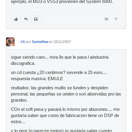
ejemplo, el MD3 o VSS3 provienen del System 6000.
#4
por
Santaflow
el 18/11/2007
sigue siendo caro... mira llo que le pasa l aindustria
discografica.
un cd cuesta ¿20 centimos? sevende a 25 euro....
respuesta masiva: EMULE
reultados: las grandes multis se funden y despiden
personal, las pequeñas se unden o son absirvidas pro las
grandes.
COn el soft pasa y pasará lo mismo por abusones.... me
gustaría saber que costo de fabricacion tiene un DSP de
estos...
y lo peor (q parecen tontos) m gustaría saber cuanto