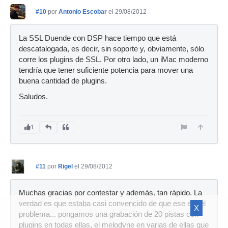
#10
por
Antonio Escobar
el 29/08/2012
La SSL Duende con DSP hace tiempo que está
descatalogada, es decir, sin soporte y, obviamente, sólo
corre los plugins de SSL. Por otro lado, un iMac moderno
tendría que tener suficiente potencia para mover una
buena cantidad de plugins.
Saludos.
1
#11
por
Rigel
el 29/08/2012
Muchas gracias por contestar y además, tan rápido. La
verdad es que estaba casi convencido de que ese era el
X
problema... pongamos una grabación de 20 pistas con
plugins en todas ellas, el melodyne en varias de ellas que