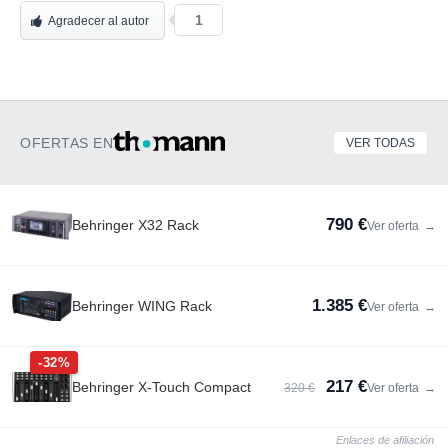
1
Agradecer al autor
OFERTAS EN
VER TODAS
790 €
Behringer X32 Rack
Ver oferta
→
1.385 €
Behringer WING Rack
Ver oferta
→
-32%
217 €
Behringer X-Touch Compact
320 €
Ver oferta
→
Enlaces de afiliación