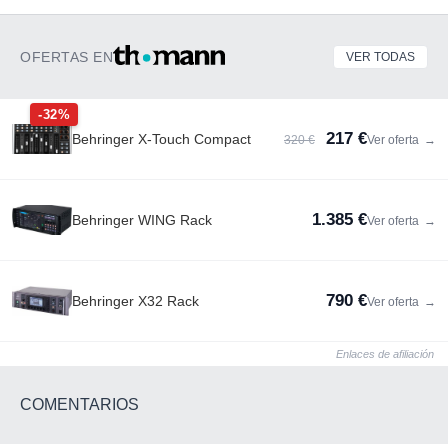
OFERTAS EN
VER TODAS
-32%
217 €
Behringer X-Touch Compact
320 €
Ver oferta
→
1.385 €
Behringer WING Rack
Ver oferta
→
790 €
Behringer X32 Rack
Ver oferta
→
Enlaces de afiliación
COMENTARIOS