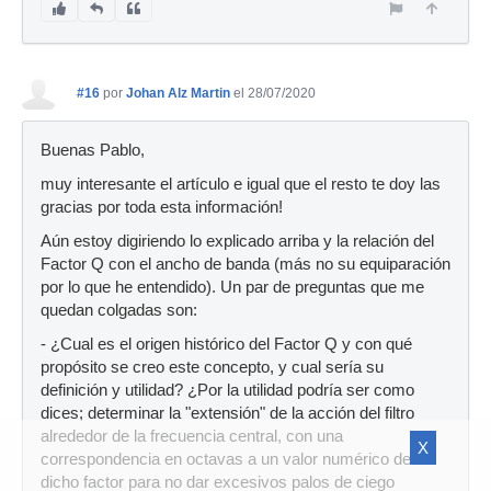
#16
por
Johan Alz Martin
el 28/07/2020
Buenas Pablo,
muy interesante el artículo e igual que el resto te doy las
gracias por toda esta información!
Aún estoy digiriendo lo explicado arriba y la relación del
Factor Q con el ancho de banda (más no su equiparación
por lo que he entendido). Un par de preguntas que me
quedan colgadas son:
- ¿Cual es el origen histórico del Factor Q y con qué
propósito se creo este concepto, y cual sería su
definición y utilidad? ¿Por la utilidad podría ser como
dices; determinar la "extensión" de la acción del filtro
alrededor de la frecuencia central, con una
X
correspondencia en octavas a un valor numérico de
dicho factor para no dar excesivos palos de ciego