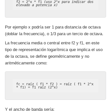
f2 = 2^x * f1
(uso 2^x para indicar dos
elevado a potencia x)
Por ejemplo x podría ser 1 para distancia de octava
(doblar la frecuencia), o 1/3 para un tercio de octava.
La frecuencia media o central entre f2 y f1, en este
tipo de representación logarítmica que implica el uso
de la octava, se define geométricamente y no
aritméticamente como:
fc = raíz ( f1 * f2 ) = raíz ( f1 * 2^x
* f1) = f1 raíz (2^x)
Y el ancho de banda sería: