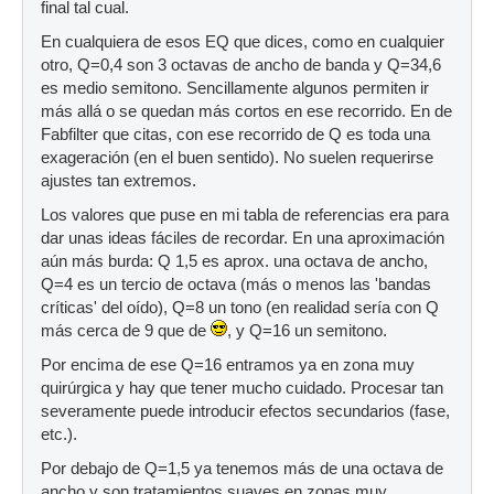
final tal cual.
En cualquiera de esos EQ que dices, como en cualquier
otro, Q=0,4 son 3 octavas de ancho de banda y Q=34,6
es medio semitono. Sencillamente algunos permiten ir
más allá o se quedan más cortos en ese recorrido. En de
Fabfilter que citas, con ese recorrido de Q es toda una
exageración (en el buen sentido). No suelen requerirse
ajustes tan extremos.
Los valores que puse en mi tabla de referencias era para
dar unas ideas fáciles de recordar. En una aproximación
aún más burda: Q 1,5 es aprox. una octava de ancho,
Q=4 es un tercio de octava (más o menos las 'bandas
críticas' del oído), Q=8 un tono (en realidad sería con Q
más cerca de 9 que de
, y Q=16 un semitono.
Por encima de ese Q=16 entramos ya en zona muy
quirúrgica y hay que tener mucho cuidado. Procesar tan
severamente puede introducir efectos secundarios (fase,
etc.).
Por debajo de Q=1,5 ya tenemos más de una octava de
ancho y son tratamientos suaves en zonas muy