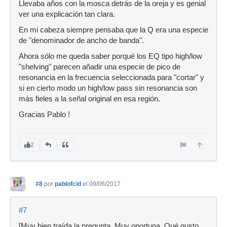
Llevaba años con la mosca detrás de la oreja y es genial
ver una explicación tan clara.
En mi cabeza siempre pensaba que la Q era una especie
de "denominador de ancho de banda".
Ahora sólo me queda saber porqué los EQ tipo high/low
"shelving" parecen añadir una especie de pico de
resonancia en la frecuencia seleccionada para "cortar" y
si en cierto modo un high/low pass sin resonancia son
más fieles a la señal original en esa región.
Gracias Pablo !
2
#8
por
pablofcid
el 09/06/2017
#7
[Muy bien traída la pregunta. Muy oportuna. Qué gusto