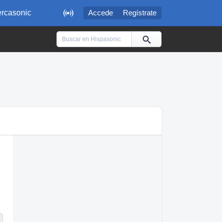

rcasonic
Accede
Regístrate