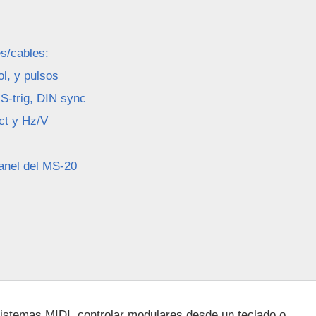
s/cables:
ol, y pulsos
 S-trig, DIN sync
oct y Hz/V
panel del MS-20
sistemas MIDI, controlar modulares desde un teclado o