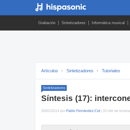
Grabación
Sintetizadores
Informática musical
Artículos
Sintetizadores
Tutoriales
Sintetizadores
Síntesis (17): interco
20/02/2014 por
Pablo Fernández-Cid
| 33 min de lectura