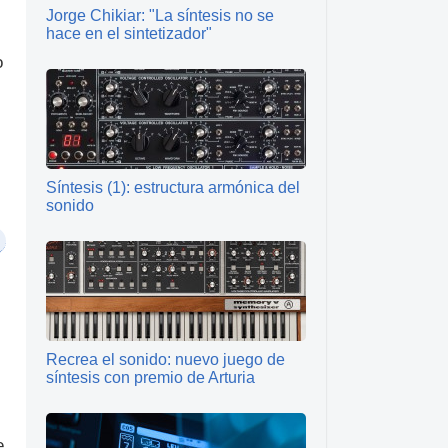
Jorge Chikiar: "La síntesis no se
hace en el sintetizador"
o
Síntesis (1): estructura armónica del
sonido
Recrea el sonido: nuevo juego de
síntesis con premio de Arturia
e