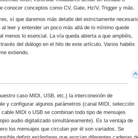
e conocer conceptos como CV, Gate, Hz/V, Trigger y más.
ores, sí que daremos más detalle del estrictamente necesari
ue al leer y entender un poco más allá de lo mínimo quede
al menos lo esencial. La vía queda abierta a que ampliéis,
 través del diálogo en el hilo de este artículo. Varios habéis
 me extiendo.
nuestro caso MIDI, USB, etc.) la interconexión de
able y configurar algunos parámetros (canal MIDI, selección
co cable MIDI o USB se combinan todo tipo de mensajes
opio audio digitalizado simultáneamente). Es la ventaja de
 pero los mensajes que circulan por él son variados. Se
osible definir estándares que asocian diferentes cadenas d