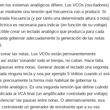
 en los sistemas analógicos difiere. Los VCOs (osciladores)
ar mediante una tensión qué frecuencia van a producir. Si
inada frecuencia (y por tanto una determinada altura o nota)
léctrica es necesaria para indicar (en función de su voltaje)
actible crear un teclado analógico que produzca para cada
 pueda gobernar adecuadamente la generación de las notas
).
n sonar las notas. Los VCOs están permanentemente
así están ‘sonando’ todo el tiempo, no callan. Hace falta
s pausas entre notas. Generar desde el teclado una segunda
ada ninguna tecla y sea por ejemplo 5 Voltios cuando sí est
es precisamente la forma más habitual de gobernar la
 sinte analógico. Es una segunda tensión que define cuándo
licada al VCA final (un amplificador controlado por voltaje)
‘silenciar’ las pausas entre notas. O alternativamente, esa
ar controlando un generador de envolvente que a su vez