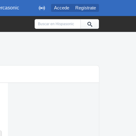

rcasonic
Accede
Regístrate