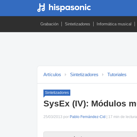
Grabación
Sintetizadores
Informática musical
Artículos
Sintetizadores
Tutoriales
Sintetizadores
SysEx (IV): Módulos mu
25/03/2013 por
Pablo Fernández-Cid
| 17 min de lectura