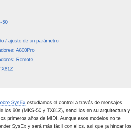
S-50
ido / ajuste de un parámetro
adores: A800Pro
adores: Remote
 TX81Z
 sobre SysEx
estudiamos el control a través de mensajes
 los 80s (MKS-50 y TX81Z), sencillos en su arquitectura y
n los primeros años de MIDI. Aunque esos modelos no te
ender SysEx y será más fácil con ellos, así que ¡a hincar lo