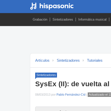
Grabación
Sintetizadores
Informática musical
Artículos
Sintetizadores
Tutoriales
Sintetizadores
SysEx (II): de vuelta al
08/03/2013 por
Pablo Fernández-Cid
|
Actualizado el 