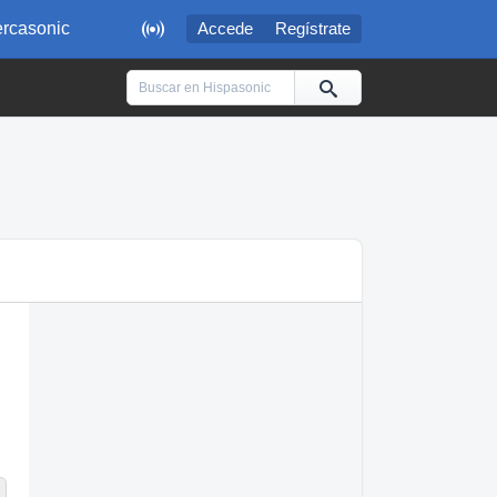

rcasonic
Accede
Regístrate