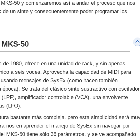
 un MKS-50 y comenzaremos así a andar el proceso que nos
x de un sinte y consecuentemente poder programar los
l MKS-50
 de 1980, ofrece en una unidad de rack, y sin apenas
fónico a seis voces. Aprovecha la capacidad de MIDI para
os, usando mensajes de SysEx (como hacen también
 época). Se trata del clásico sinte sustractivo con oscilador
o (LPF), amplificador controlable (VCA), una envolvente
ias (LFO).
ctura bastante más compleja, pero esta simplicidad será mu
arnos en aprender el manejo de SysEx sin navegar por
 del MKS-50 tiene sólo 36 parámetros, y se ve acompañado