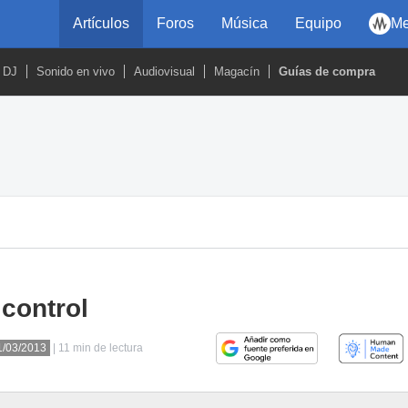
Artículos
Foros
Música
Equipo
Me
DJ
Sonido en vivo
Audiovisual
Magacín
Guías de compra
 control
11/03/2013
| 11 min de lectura