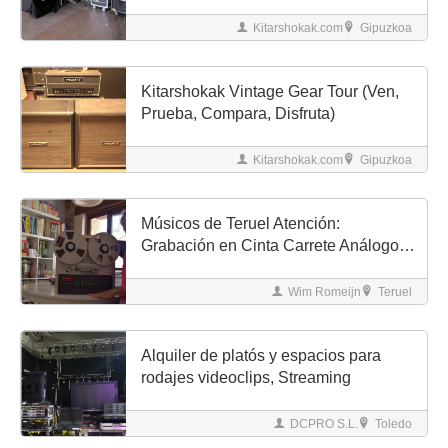
Kitarshokak.com
Gipuzkoa
Kitarshokak Vintage Gear Tour (Ven,
Prueba, Compara, Disfruta)
Kitarshokak.com
Gipuzkoa
Músicos de Teruel Atención:
Grabación en Cinta Carrete Análogo
en Vivo a su alcance!
Wim Romeijn
Teruel
Alquiler de platós y espacios para
rodajes videoclips, Streaming
DCPRO S.L.
Toledo