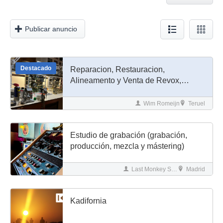
Publicar anuncio
Destacado
Reparacion, Restauracion,
Alineamento y Venta de Revox,
Studer, Tascam, etc
Wim Romeijn
Teruel
Estudio de grabación (grabación,
producción, mezcla y mástering)
Last Monkey Studio
Madrid
Kadifornia