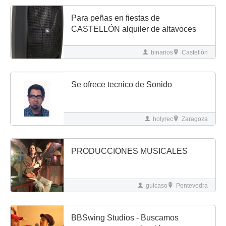
Para peñas en fiestas de
CASTELLÓN alquiler de altavoces
binarios
Castellón
Se ofrece tecnico de Sonido
holyrec
Zaragoza
PRODUCCIONES MUSICALES
guicaso
Pontevedra
BBSwing Studios - Buscamos