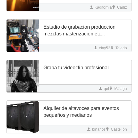
Kadifornia
Cádiz
Estudio de grabacion produccion
mezclas masterizacion etc...
eloy52
Toledo
Graba tu videoclip profesional
qel
Málaga
Alquiler de altavoces para eventos
pequeños y medianos
binarios
Castellón