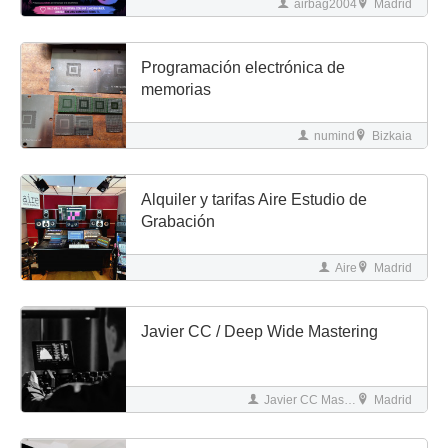
airbag2004
Madrid
Programación electrónica de
memorias
numind
Bizkaia
Alquiler y tarifas Aire Estudio de
Grabación
Aire
Madrid
Javier CC / Deep Wide Mastering
Javier CC Mastering
Madrid