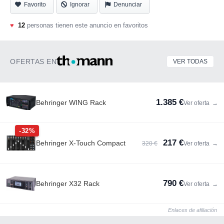
Favorito
Ignorar
Denunciar
♥
12
personas tienen este anuncio en favoritos
OFERTAS EN
VER TODAS
1.385 €
Behringer WING Rack
Ver oferta
→
-32%
217 €
Behringer X-Touch Compact
320 €
Ver oferta
→
790 €
Behringer X32 Rack
Ver oferta
→
Enlaces de afiliación