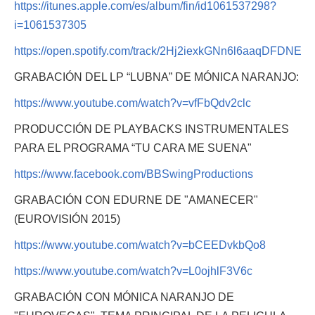
https://itunes.apple.com/es/album/fin/id1061537298?
i=1061537305
https://open.spotify.com/track/2Hj2iexkGNn6l6aaqDFDNE
GRABACIÓN DEL LP “LUBNA” DE MÓNICA NARANJO:
https://www.youtube.com/watch?v=vfFbQdv2clc
PRODUCCIÓN DE PLAYBACKS INSTRUMENTALES
PARA EL PROGRAMA “TU CARA ME SUENA"
https://www.facebook.com/BBSwingProductions
GRABACIÓN CON EDURNE DE "AMANECER"
(EUROVISIÓN 2015)
https://www.youtube.com/watch?v=bCEEDvkbQo8
https://www.youtube.com/watch?v=L0ojhlF3V6c
GRABACIÓN CON MÓNICA NARANJO DE