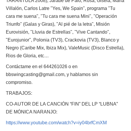
TARANTULA 2008), Jarabe de Palo, Rosa, Gisela, Maria
Villalón, Carlos Latre "Yes, We Spain", programa "Tu
cara me suena", "Tu cara me suena Mini", "Operación
Triunfo" (Galas y Giras), "Al pié de la letra", Misión
Eurovisión, "Lluvia de Estrellas", "Vive Cantando",
"Eurojunior", Polonia (TV3), Crackovia (TV3), Blanco y
Negro (Caribe Mix, Ibiza Mix), ValeMusic (Disco Estrella),
Rios de Gloria, etc…
Contáctame en el 644261026 o en
bbswingcasting@gmail.com, y hablamos sin
compromiso.
TRABAJOS:
CO-AUTOR DE LA CANCIÓN “FIN” DEL LP “LUBNA”
DE MÓNICA NARANJO:
https://www.youtube.com/watch?v=iy04brfCmXM