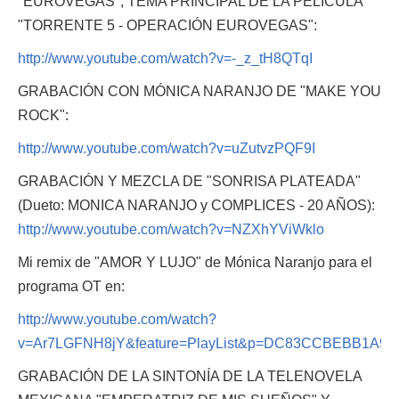
"EUROVEGAS", TEMA PRINCIPAL DE LA PELICULA
"TORRENTE 5 - OPERACIÓN EUROVEGAS":
http://www.youtube.com/watch?v=-_z_tH8QTqI
GRABACIÓN CON MÓNICA NARANJO DE "MAKE YOU
ROCK":
http://www.youtube.com/watch?v=uZutvzPQF9I
GRABACIÓN Y MEZCLA DE "SONRISA PLATEADA"
(Dueto: MONICA NARANJO y COMPLICES - 20 AÑOS):
http://www.youtube.com/watch?v=NZXhYViWklo
Mi remix de "AMOR Y LUJO" de Mónica Naranjo para el
programa OT en:
http://www.youtube.com/watch?
v=Ar7LGFNH8jY&feature=PlayList&p=DC83CCBEBB1A975E
GRABACIÓN DE LA SINTONÍA DE LA TELENOVELA