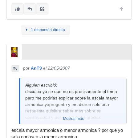
ES UNA LEY DE LA TONALIDAD LA QUE
DEFINE QUE ACORDES SE DEBEN UTILIZAR
EN X MELODIA?
GRACIAS POR RESPONDER
1 respuesta directa
por
AnT9
el 22/05/2007
#6
Alguien escribió:
disculpa yo se que no es precisamente el tema
pero me podrias explicar sobre la escala mayor
armonica yapregunte y me dieron solo una
respuesta quisiera saber mas sobre su
construccion y por que se creo gracias
Mostrar más
martmiguel por tutrabajo =D>t
escala mayor armonica o menor armonica ? por que yo
solo conosco la menor armonica