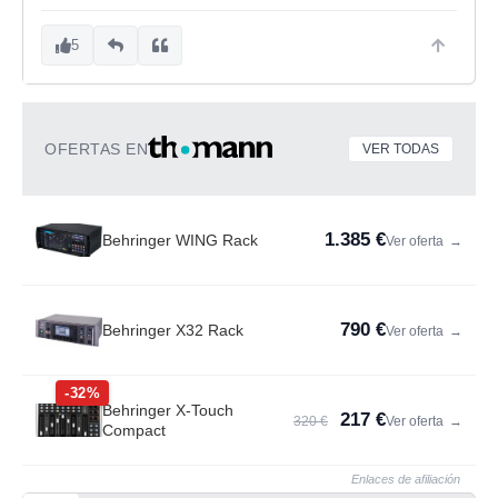
5
OFERTAS EN
VER TODAS
1.385 €
Behringer WING Rack
Ver oferta
→
790 €
Behringer X32 Rack
Ver oferta
→
-32%
Behringer X-Touch
217 €
320 €
Ver oferta
→
Compact
Enlaces de afiliación