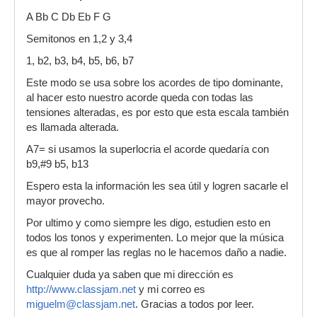
A Bb C Db Eb F G
Semitonos en 1,2 y 3,4
1, b2, b3, b4, b5, b6, b7
Este modo se usa sobre los acordes de tipo dominante,
al hacer esto nuestro acorde queda con todas las
tensiones alteradas, es por esto que esta escala también
es llamada alterada.
A7= si usamos la superlocria el acorde quedaría con
b9,#9 b5, b13
Espero esta la información les sea útil y logren sacarle el
mayor provecho.
Por ultimo y como siempre les digo, estudien esto en
todos los tonos y experimenten. Lo mejor que la música
es que al romper las reglas no le hacemos daño a nadie.
Cualquier duda ya saben que mi dirección es
http://www.classjam.net
y mi correo es
miguelm@classjam.net
. Gracias a todos por leer.