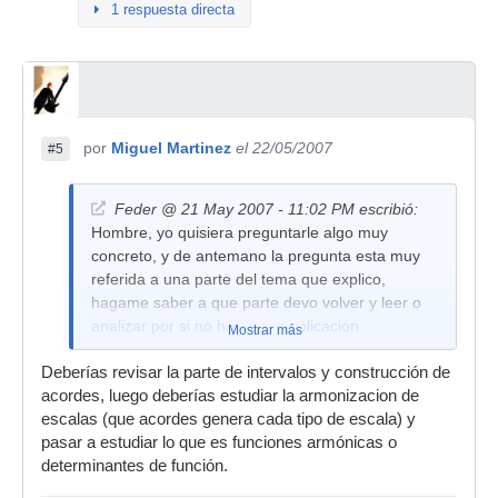
1 respuesta directa
por
Miguel Martinez
el 22/05/2007
#5
Feder @ 21 May 2007 - 11:02 PM escribió:
Hombre, yo quisiera preguntarle algo muy
concreto, y de antemano la pregunta esta muy
referida a una parte del tema que explico,
hagame saber a que parte devo volver y leer o
analizar por si no hay mas explicacion.
Mostrar más
¿LA RELACION QUE HAY ENTRE UNA ESCALA
Deberías revisar la parte de intervalos y construcción de
Y UNO DE SUS MODOS, INFLUYE EN LA
acordes, luego deberías estudiar la armonizacion de
DECICION QUE DEBO TOMAR PARA ELEGIR
escalas (que acordes genera cada tipo de escala) y
ALGUNOS ACORDES Y FORMAR EL CIRCULO
pasar a estudiar lo que es funciones armónicas o
ADECUADO?
determinantes de función.
¿LA RELACION SE HACE POR CAPRICHO, O