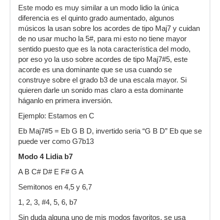
Este modo es muy similar a un modo lidio la única
diferencia es el quinto grado aumentado, algunos
músicos la usan sobre los acordes de tipo Maj7 y cuidan
de no usar mucho la 5#, para mi esto no tiene mayor
sentido puesto que es la nota característica del modo,
por eso yo la uso sobre acordes de tipo Maj7#5, este
acorde es una dominante que se usa cuando se
construye sobre el grado b3 de una escala mayor. Si
quieren darle un sonido mas claro a esta dominante
háganlo en primera inversión.
Ejemplo: Estamos en C
Eb Maj7#5 = Eb G B D, invertido seria “G B D” Eb que se
puede ver como G7b13
Modo 4 Lidia b7
A B C# D# E F# G A
Semitonos en 4,5 y 6,7
1, 2, 3, #4, 5, 6, b7
Sin duda alguna uno de mis modos favoritos, se usa