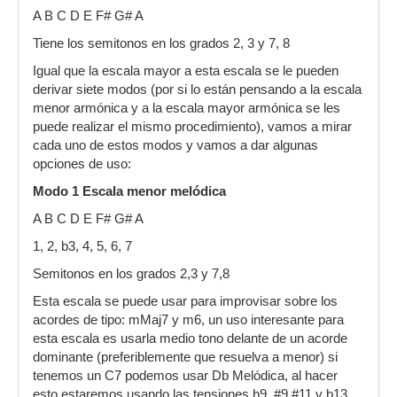
A B C D E F# G# A
Tiene los semitonos en los grados 2, 3 y 7, 8
Igual que la escala mayor a esta escala se le pueden
derivar siete modos (por si lo están pensando a la escala
menor armónica y a la escala mayor armónica se les
puede realizar el mismo procedimiento), vamos a mirar
cada uno de estos modos y vamos a dar algunas
opciones de uso:
Modo 1 Escala menor melódica
A B C D E F# G# A
1, 2, b3, 4, 5, 6, 7
Semitonos en los grados 2,3 y 7,8
Esta escala se puede usar para improvisar sobre los
acordes de tipo: mMaj7 y m6, un uso interesante para
esta escala es usarla medio tono delante de un acorde
dominante (preferiblemente que resuelva a menor) si
tenemos un C7 podemos usar Db Melódica, al hacer
esto estaremos usando las tensiones b9, #9 #11 y b13.