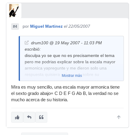
por
Miguel Martinez
el 22/05/2007
#4
drum100 @ 19 May 2007 - 11:03 PM
escribió:
disculpa yo se que no es precisamente el tema
pero me podrias explicar sobre la escala mayor
armonica yapregunte y me dieron solo una
respuesta quisiera saber mas sobre su
Mostrar más
construccion y por que se creo gracias
Mira es muy sencillo, una escala mayor armonica tiene
martmiguel por tutrabajo
el sexto grado abajo= C D E F G Ab B, la verdad no se
mucho acerca de su historia.