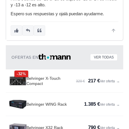
y -13 a -12 es alto.
Espero sus respuestas y ojalá puedan ayudarme.
OFERTAS EN
VER TODAS
-32%
Behringer X-Touch
217 €
320 €
Ver oferta
→
Compact
1.385 €
Behringer WING Rack
Ver oferta
→
790 €
Behringer X32 Rack
Ver oferta
→