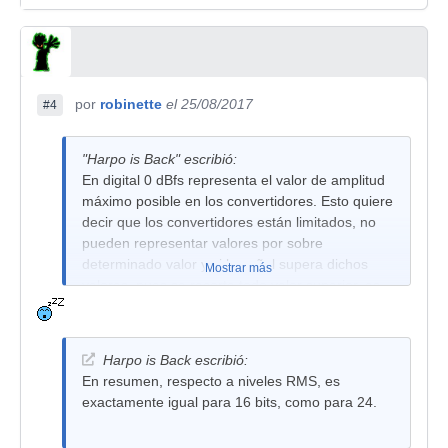
por
robinette
el 25/08/2017
#4
"Harpo is Back" escribió:
En digital 0 dBfs representa el valor de amplitud
máximo posible en los convertidores. Esto quiere
decir que los convertidores están limitados, no
pueden representar valores por sobre
determinado valor y si la señal supera dichos
Mostrar más
valores, pues se recorta todo valor superior, es
lo que se conoce como clipping.
Entonces, todos los valores en digital van desde
0 dBfs hacia abajo. La cantidad de bits que
Harpo is Back escribió:
utilices lo que determinará es el nivel de amplitud
En resumen, respecto a niveles RMS, es
mas pequeño que se puede representa
exactamente igual para 16 bits, como para 24.
digitalmente, es decir desde 0 hacia abajo,
cuanto puedes bajar.