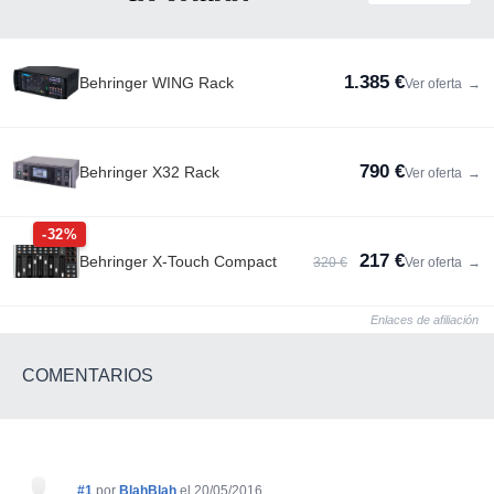
1.385 €
Behringer WING Rack
Ver oferta
→
790 €
Behringer X32 Rack
Ver oferta
→
-32%
217 €
Behringer X-Touch Compact
320 €
Ver oferta
→
Enlaces de afiliación
COMENTARIOS
#1
por
BlahBlah
el 20/05/2016