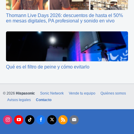
Thomann Live Days 2026: descuentos de hasta el 50%
en mesas digitales, PA profesional y sonido en vivo
Qué es el filtro de peine y cómo evitarlo
© 2026
Hispasonic
Sonic Network
Vende tu equipo
Quiénes somos
Avisos legales
Contacto