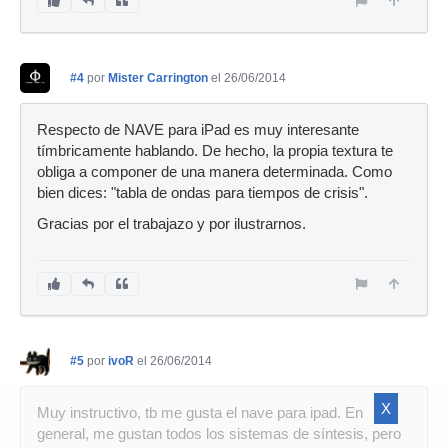
#4
por
Mister Carrington
el 26/06/2014
Respecto de NAVE para iPad es muy interesante
tímbricamente hablando. De hecho, la propia textura te
obliga a componer de una manera determinada. Como
bien dices: "tabla de ondas para tiempos de crisis".
Gracias por el trabajazo y por ilustrarnos.
#5
por
ivoR
el 26/06/2014
X
Muy instructivo, tb me gusta el nave para ipad. En
general, me gustan todos los sistemas de síntesis, pero