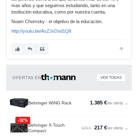
mas años y que seguimos estudiando, tanto en una
institución educativa, como por nuestra cuenta.
Noam Chomsky - el objetivo de la educación.
http://youtu.be/AsZJxDsd1Q8
OFERTAS EN
VER TODAS
1.385 €
Behringer WING Rack
Ver oferta
→
-32%
Behringer X-Touch
217 €
320 €
Ver oferta
→
Compact