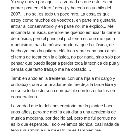
Yo soy nuevo por aquí.... la verdad es que este es mi
primer post en el foro ( creo ) y hacerlo en un hilo del
2007.... no se, es todo un poco raro. La cosa es que
estoy como muchos de vosotros, en parte me gustaría
entrar al conservatorio y en parte no, me explico... Me
encanta la musica, siempre he querido estudiar la carrera
de música, pero el principal problema es que me gusta
muchísimo mas la música moderna que la clásica, de
hecho yo toco la guitarra eléctrica y me echa para atrás
el tema de tocar con la clásica, no por nada, sino solo por
pensar que puedo llegar a perder toda la técnica de púa y
demás que tanto trabajo me ha costado....
Tambien ando en la treintena, con una hija a mi cargo y
un trabajo, que afortunadamente me deja la tarde libre y
no se si todo esto seria compatible con los estudios en
conservatorio.
La verdad que lo del conservatorio me lo plantee hace
unos años, pero me metí a estudiar a una academia de
musica moderna, por decirlo asi, pero me fui porque no
es lo que esperaba... solo veíamos técnica, casi nada de
teoría ni armonía y a mi esto, pues también me