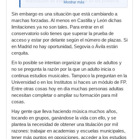
financiación de esta enseñanza en los primeros
Mostrar más
años hace que sólo se destine a niños, y que
Sin embargo es una situación que está cambiando a
trate de acompasarse con los estudios de
marchas forzadas. Al menos en Castilla y León dichas
primaria. Si echas un vistazo a los libros actuales
limitaciones ya no son tales. Para entrar en el
del conservatorio elemental vas a ver muchos
conservatorio solo tienes que superar la prueba de
dibujitos...
acceso y estar por delante según el número de plazas. Si
en Madrid no hay oportunidad, Segovia o Ávila están
cerquita.
En lo posible se intentan organizar grupos de adultos y
no se pregunta la razón por la que un adulto inicia o
continua estudios musicales. Tampoco la preguntan en la
Universidad o en los Institutos si haces un módulo de FP.
Entre otras cosas hoy en día muchas personas adultas
necesitan completar o ampliar su formación para mil
cosas.
Hay gente que lleva haciendo música muchos años,
tocando en grupos, ganándose la vida con ello, y se
plantea la necesidad de obtener una titulación por mil
razones: trabajar en academias y escuelas municipales,
tener más puntos en oposiciones, acceder a los estudios