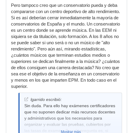
Pero tampoco creo que un conservatorio pueda y deba
compararse con un centro deportivo de alto rendimiento.
Si es así deberían cerrar inmediatamente la mayoría de
conservatorios de España y el mundo. Un conservatorio
es un centro donde se aprende música. En las EEM ni
siquiera se da titulación, solo formación. A los 8 años no
se puede saber si uno será o no un músico de "alto
rendimiento". Pero aún así, mirando estadísticas,
¿cuántos músicos que terminan estudios medios o
superiores se dedican finalmente a la música? ¿cuántos
de ellos consiguen una carrera destacada? No creo que
sea ese el objetivo de la enseñanza en un conservatorio
y menos en los que imparten EPM. En todo caso en el
superior.
lgarrido escribió:
Sin duda. Para ello hay exámenes certificadores
que no suponen dedicar más recursos docentes
y administrativos que los necesarios para
organizar y evaluar las pruebas, cubiertos por
las tasas de examen. Pero la pregunta es, si
Mostrar más