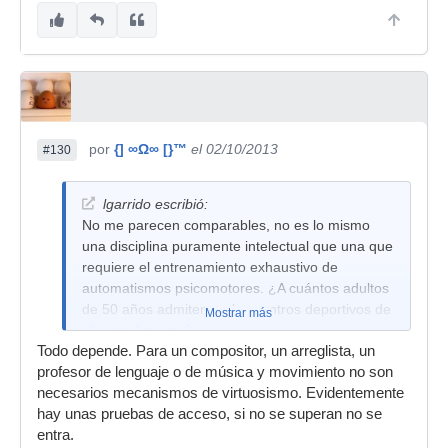
por
{] ∞Ω∞ [}™
el 02/10/2013
#130
lgarrido escribió:
No me parecen comparables, no es lo mismo
una disciplina puramente intelectual que una que
requiere el entrenamiento exhaustivo de
automatismos psicomotores. ¿A cuántos adultos
de 50 años admiten en los centros deportivos de
Mostrar más
alto rendimiento?
Todo depende. Para un compositor, un arreglista, un
profesor de lenguaje o de música y movimiento no son
necesarios mecanismos de virtuosismo. Evidentemente
hay unas pruebas de acceso, si no se superan no se
entra.