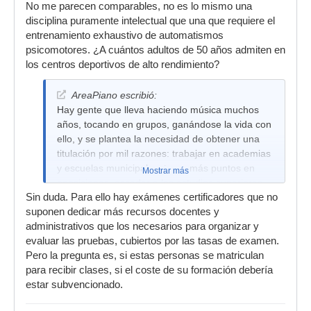
No me parecen comparables, no es lo mismo una
disciplina puramente intelectual que una que requiere el
entrenamiento exhaustivo de automatismos
psicomotores. ¿A cuántos adultos de 50 años admiten en
los centros deportivos de alto rendimiento?
AreaPiano escribió:
Hay gente que lleva haciendo música muchos
años, tocando en grupos, ganándose la vida con
ello, y se plantea la necesidad de obtener una
titulación por mil razones: trabajar en academias
y escuelas municipales, tener más puntos en
Mostrar más
oposiciones, acceder a los estudios superiores,
Sin duda. Para ello hay exámenes certificadores que no
prepararse oposiciones.
suponen dedicar más recursos docentes y
administrativos que los necesarios para organizar y
evaluar las pruebas, cubiertos por las tasas de examen.
Pero la pregunta es, si estas personas se matriculan
para recibir clases, si el coste de su formación debería
estar subvencionado.