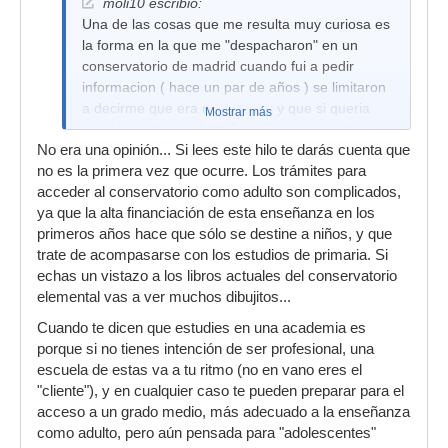
moli10 escribió:
Una de las cosas que me resulta muy curiosa es
la forma en la que me "despacharon" en un
conservatorio de madrid cuando fui a pedir
informacion ( hace un par de años ) se limitaron
a decirme que era muy mayor y que si queria
Mostrar más
tocar la guitarra que me fuera a una academia...
No era una opinión... Si lees este hilo te darás cuenta que
En fin, no se lo tengo en cuenta...jejeje soy una
no es la primera vez que ocurre. Los trámites para
persona bastante pasota para este tipo de gente
acceder al conservatorio como adulto son complicados,
( Entiendo que una persona que va a informarse
ya que la alta financiación de esta enseñanza en los
debe recibir esa informacion, no la opinion de la
primeros años hace que sólo se destine a niños, y que
secretaria, pero bueno..)
trate de acompasarse con los estudios de primaria. Si
echas un vistazo a los libros actuales del conservatorio
elemental vas a ver muchos dibujitos...
Cuando te dicen que estudies en una academia es
porque si no tienes intención de ser profesional, una
escuela de estas va a tu ritmo (no en vano eres el
"cliente"), y en cualquier caso te pueden preparar para el
acceso a un grado medio, más adecuado a la enseñanza
como adulto, pero aún pensada para "adolescentes"