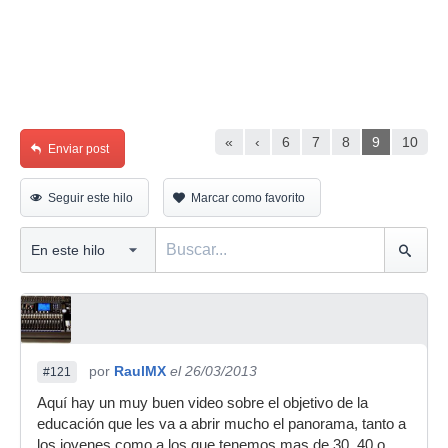
«
‹
6
7
8
9
10
Enviar post
Seguir este hilo
Marcar como favorito
por
RaulMX
el 26/03/2013
#121
Aquí hay un muy buen video sobre el objetivo de la
educación que les va a abrir mucho el panorama, tanto a
los jovenes como a los que tenemos mas de 30, 40 o