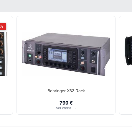
2%
Behringer X32 Rack
790 €
Ver oferta
→