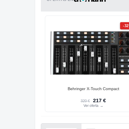
-3
Behringer X-Touch Compact
217 €
320 €
Ver oferta
→