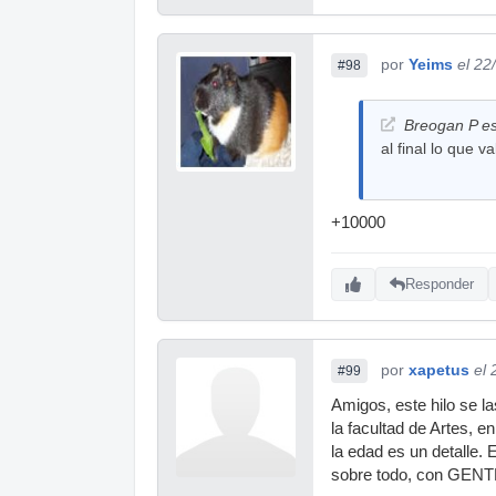
por
Yeims
el 22
#98
Breogan P es
al final lo que v
+10000
Responder
por
xapetus
el 
#99
Amigos, este hilo se l
la facultad de Artes, 
la edad es un detalle. 
sobre todo, con GENTE