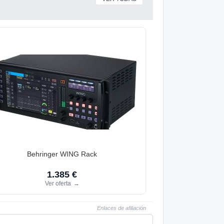
Behringer WING Rack
1.385 €
Ver oferta
→
Enlaces de afiliación