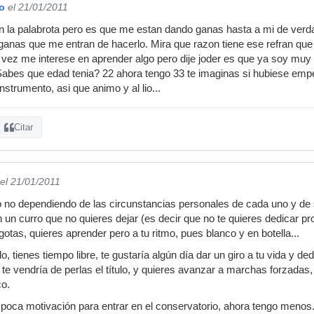
o
el 21/01/2011
en la palabrota pero es que me estan dando ganas hasta a mi de verdad
 ganas que me entran de hacerlo. Mira que razon tiene ese refran que
vez me interese en aprender algo pero dije joder es que ya soy muy
Sabes que edad tenia? 22 ahora tengo 33 te imaginas si hubiese emp
nstrumento, asi que animo y al lio...
Citar
el 21/01/2011
o no dependiendo de las circunstancias personales de cada uno y de
un curro que no quieres dejar (es decir que no te quieres dedicar pro
gotas, quieres aprender pero a tu ritmo, pues blanco y en botella...
lo, tienes tiempo libre, te gustaría algún día dar un giro a tu vida y d
, te vendría de perlas el título, y quieres avanzar a marchas forzad
co.
a poca motivación para entrar en el conservatorio, ahora tengo men