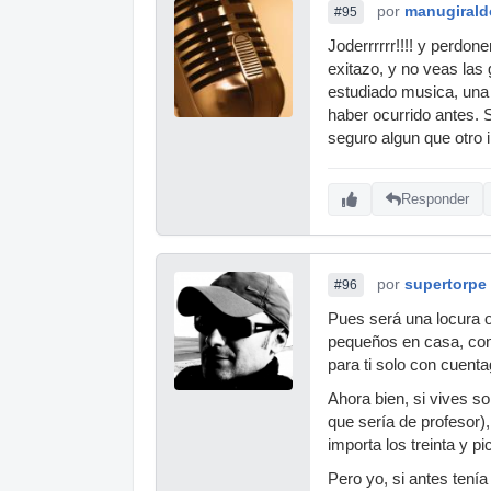
por
manugirald
#95
Joderrrrrr!!!! y perdon
exitazo, y no veas las
estudiado musica, una 
haber ocurrido antes. 
seguro algun que otro i
Responder
por
supertorpe
#96
Pues será una locura 
pequeños en casa, con 
para ti solo con cuenta
Ahora bien, si vives so
que sería de profesor)
importa los treinta y pi
Pero yo, si antes tení