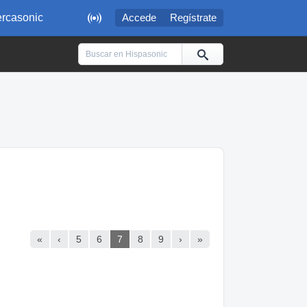

rcasonic
Accede
Regístrate
«
‹
5
6
7
8
9
›
»