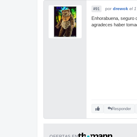
por
drewok
el 
#91
Enhorabuena, seguro qu
agradeces haber tomad
Responder
OFERTAS EN