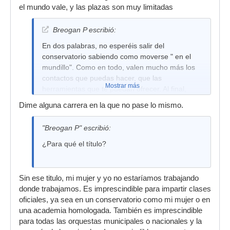
el mundo vale, y las plazas son muy limitadas
Breogan P escribió:
En dos palabras, no esperéis salir del
conservatorio sabiendo como moverse " en el
mundillo". Como en todo, valen mucho más los
contactos que puedas hacer, que las
Mostrar más
herramientas que te puedan ofrecer. Al final,
muchos de los compañeros acaban,
Dime alguna carrera en la que no pase lo mismo.
desganados, sólo por tener el título, pero sin
ninguna ilusión por lo que están haciendo.
"Breogan P" escribió:
¿Para qué el título?
Sin ese titulo, mi mujer y yo no estaríamos trabajando
donde trabajamos. Es imprescindible para impartir clases
oficiales, ya sea en un conservatorio como mi mujer o en
una academia homologada. También es imprescindible
para todas las orquestas municipales o nacionales y la