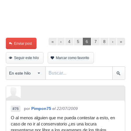
«
‹
4
5
6
7
8
›
»
Enviar post
Seguir este hilo
Marcar como favorito
por
Pimpon75
el 22/07/2009
#76
O al menos alguien que me pueda contestar a esto, en
caso de no ir al conservatorio ¿es una locura
presentarse por libre a los examenes de los titulos