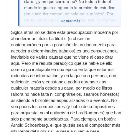
claro, ¿y en que carrera no? No todo a todo el
mundo le gusta o aguanta la presión de estudiar
(en cualquier campo, no solo en la música). Por
cierto, como he dicho más arriba, ese "titulito" es
Mostrar más
imprescindible para muchos trabajos, no solo
Siglos atrás no se daba esta preocupación moderna por
porque demuestra ciertos conocimientos
abanderar un título. La titulitis (u obsesión
mínimos, si no porque demuestra esfuerzo y
contemporánea por la posesión de un documento para
constancia.
acceder a determinados trabajos) es una consecuencia
Claro que hay gente que ha aprobado el
inevitable de varias causas que no viene al caso citar
superior y no transmite o lee mecánicamente,
aquí. Pero me resulta paradójico que se hable de ello
pero igualmente hay arquitectos, abogados,
como algo inatajable en una época en la que estamos
psicologos, medicos, etc, que son no saben
rodeados de información, y en la que una persona, con
hacer su trabajo. Que los métodos que use el
suficiente tesón y constancia podría aprender casi
profesor que te ha tocado no sea el adecuado a
cualquier materia desde su casa, por medio de libros
ti, o que no te guste, o que te parezca anticuado
(ahora no hace falta ni comprárselos, seamos honestos)
no significa que no sea eficaz. En tu curriculum
asistiendo a bibliotecas especializadas o a eventos. No
de la web no aparece por ningún lado que
son pocos los compositores (y hablo de compositores
tengas estudios oficiales de música
para orquesta, no al guitarrista de Los Ramones) que han
sido plenamente autodidactas. Para ejemplo, un botón:
Arnold Schoenberg, el que quizás sea el compositor más
influyente del siglo XX, le pese a quien le pese,