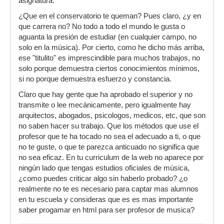
asignatura.
punto. El solfeo es pan para
¿Que en el conservatorio te queman? Pues claro, ¿y en
hoy y hambre para mañana porque por él mucha
que carrera no? No todo a todo el mundo le gusta o
gente aprende a leer una
aguanta la presión de estudiar (en cualquier campo, no
solo en la música). Por cierto, como he dicho más arriba,
partitura PERO NO SABEN MÚSICA de verdad.
ese "titulito" es imprescindible para muchos trabajos, no
De esos he visto casos
solo porque demuestra ciertos conocimientos mínimos,
realmente espeluznantes. Ademas en el
si no porque demuestra esfuerzo y constancia.
conservatorio te suelen quemar...
Claro que hay gente que ha aprobado el superior y no
Mejor un profe particular que te incentive a
transmite o lee mecánicamente, pero igualmente hay
entrenar y ejercitar tu oido musical
arquitectos, abogados, psicologos, medicos, etc, que son
no saben hacer su trabajo. Que los métodos que use el
antes que leer una partitura y te enseñe la
profesor que te ha tocado no sea el adecuado a ti, o que
esencia del funcionamiento de
no te guste, o que te parezca anticuado no significa que
la música.
no sea eficaz. En tu curriculum de la web no aparece por
ningún lado que tengas estudios oficiales de música,
¡¡¡Saludos!!!!
¿como puedes criticar algo sin haberlo probado? ¿o
RAUL ROJAS
realmente no te es necesario para captar mas alumnos
en tu escuela y consideras que es es mas importante
Málaga
saber progamar en html para ser profesor de musica?
http://raul--rojas.blogspot.com