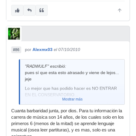
por
Alexmx03
el 07/10/2010
#86
"RADWULF" escribió:
pues sí que esta esto atrasado y viene de lejos...
jeje
Lo mejor que has podido hacer es NO ENTRAR
EN EL CONSERVATORIO...
Mostrar más
NO se lo recomiendo a nadie salvo que quieras
el titulito...
Cuanta barbaridad junta, por dios. Para tu información la
carrera de música son 14 años, de los cuales solo en los
Por eso imparto clases particulares y con un
primeros 6 (menos de la mitad) se aprende lenguaje
metodo que no tiene que ver
musical (osea leer partituras), y es mas, solo es una
absolutamente para nada con el del solfeo y