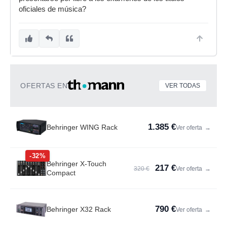
oficiales de música?
OFERTAS EN
VER TODAS
1.385 €
Behringer WING Rack
Ver oferta
→
-32%
Behringer X-Touch
217 €
320 €
Ver oferta
→
Compact
790 €
Behringer X32 Rack
Ver oferta
→