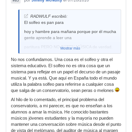
por
Jimmy McNulty
el 07/10/2010
#85
RADWULF escribió:
El solfeo es pan para
hoy y hambre para mañana porque por él mucha
gente aprende a leer una
partitura PERO NO SABEN MÚSICA de verdad.
Mostrar más
No nos confundamos. Una cosa es el solfeo y otra el
sistema educativo. El solfeo no es otra cosa que un
sistema para reflejar en un papel el decurso de un pasaje
musical. Y ya está. Que aquí en España todo el mundo
utiliza la palabra solfeo para referirse a cualquier cosa
que salga de un conservatorio, sean peras o melones
Al hilo de lo comentado, el principal problema del
conservatorio, a mi parecer, es que no enseñan a los
alumnos a amar la música. He conocido bastantes
músicos jóvenes estudiantes y la mayoría no pueden
mantener una conversación sobre música desde el punto
de vista del melómano, del auditor de música al margen