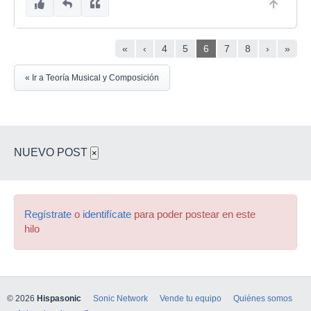
«
‹
4
5
6
7
8
›
»
« Ir a Teoría Musical y Composición
NUEVO POST
×
Regístrate
o
identifícate
para poder postear en este
hilo
© 2026
Hispasonic
Sonic Network
Vende tu equipo
Quiénes somos