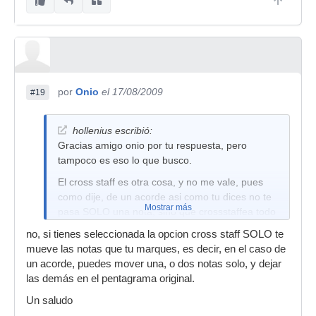
por
Onio
el 17/08/2009
#19
hollenius escribió:
Gracias amigo onio por tu respuesta, pero
tampoco es eso lo que busco.
El cross staff es otra cosa, y no me vale, pues
como dije, de un acorde asi como tu dices no te
Mostrar más
pasa SOLO una nota, sino que crossstaffea todo
en conjunto.
no, si tienes seleccionada la opcion cross staff SOLO te
Tendre que hacerlo a mano.
mueve las notas que tu marques, es decir, en el caso de
un acorde, puedes mover una, o dos notas solo, y dejar
Gracias igualmente a todos
las demás en el pentagrama original.
Un saludo