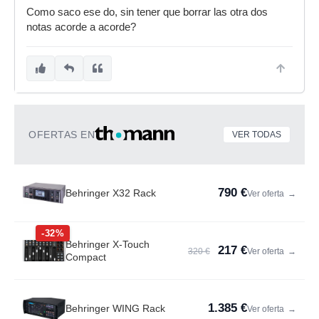
Como saco ese do, sin tener que borrar las otra dos
notas acorde a acorde?
OFERTAS EN
VER TODAS
790 €
Behringer X32 Rack
Ver oferta
→
-32%
Behringer X-Touch
217 €
320 €
Ver oferta
→
Compact
1.385 €
Behringer WING Rack
Ver oferta
→