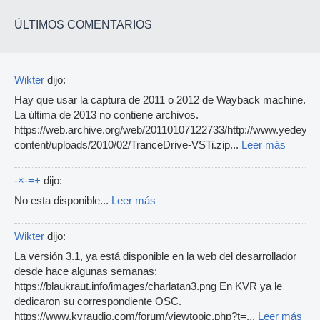
ÚLTIMOS COMENTARIOS
Wikter
dijo:
Hay que usar la captura de 2011 o 2012 de Wayback machine.
La última de 2013 no contiene archivos.
https://web.archive.org/web/20110107122733/http://www.yedey.c
content/uploads/2010/02/TranceDrive-VSTi.zip...
Leer más
-×-=+
dijo:
No esta disponible...
Leer más
Wikter
dijo:
La versión 3.1, ya está disponible en la web del desarrollador
desde hace algunas semanas:
https://blaukraut.info/images/charlatan3.png En KVR ya le
dedicaron su correspondiente OSC.
https://www.kvraudio.com/forum/viewtopic.php?t=...
Leer más