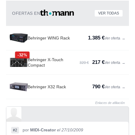
OFERTAS EN
VER TODAS
1.385 €
Behringer WING Rack
Ver oferta
→
-32%
Behringer X-Touch
217 €
320 €
Ver oferta
→
Compact
790 €
Behringer X32 Rack
Ver oferta
→
Enlaces de afiliación
por
MIDI-Creator
el 27/10/2009
#2