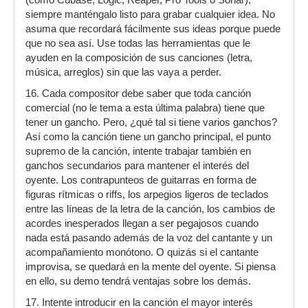
(como Cubase, Logic, Reaper, Pro Tools o Sonar),
siempre manténgalo listo para grabar cualquier idea. No
asuma que recordará fácilmente sus ideas porque puede
que no sea así. Use todas las herramientas que le
ayuden en la composición de sus canciones (letra,
música, arreglos) sin que las vaya a perder.
16. Cada compositor debe saber que toda canción
comercial (no le tema a esta última palabra) tiene que
tener un gancho. Pero, ¿qué tal si tiene varios ganchos?
Así como la canción tiene un gancho principal, el punto
supremo de la canción, intente trabajar también en
ganchos secundarios para mantener el interés del
oyente. Los contrapunteos de guitarras en forma de
figuras rítmicas o riffs, los arpegios ligeros de teclados
entre las líneas de la letra de la canción, los cambios de
acordes inesperados llegan a ser pegajosos cuando
nada está pasando además de la voz del cantante y un
acompañamiento monótono. O quizás si el cantante
improvisa, se quedará en la mente del oyente. Si piensa
en ello, su demo tendrá ventajas sobre los demás.
17. Intente introducir en la canción el mayor interés