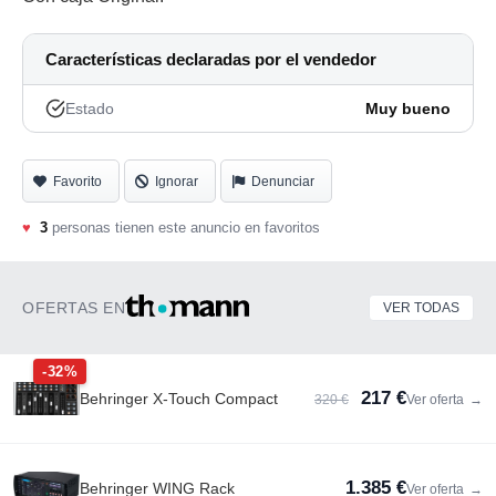
Características declaradas por el vendedor
Estado
Muy bueno
Favorito
Ignorar
Denunciar
♥
3
personas tienen este anuncio en favoritos
OFERTAS EN
VER TODAS
-32%
217 €
Behringer X-Touch Compact
320 €
Ver oferta
→
1.385 €
Behringer WING Rack
Ver oferta
→