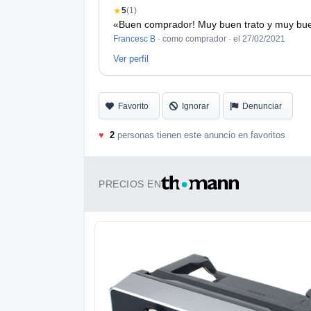
★
5
(1)
«Buen comprador! Muy buen trato y muy bu
Francesc B
· como comprador ·
el 27/02/2021
Ver perfil
Favorito
Ignorar
Denunciar
♥
2
personas tienen este anuncio en favoritos
PRECIOS EN