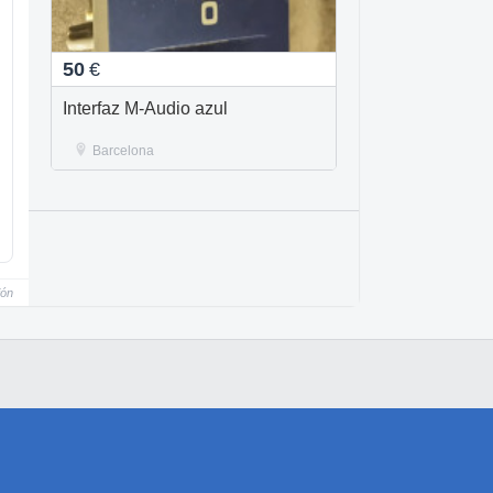
50
€
Interfaz M-Audio azul
Barcelona
ión