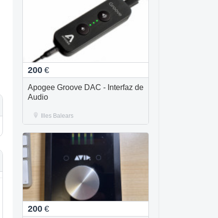
200
€
Apogee Groove DAC - Interfaz de
Audio
Illes Balears
200
€