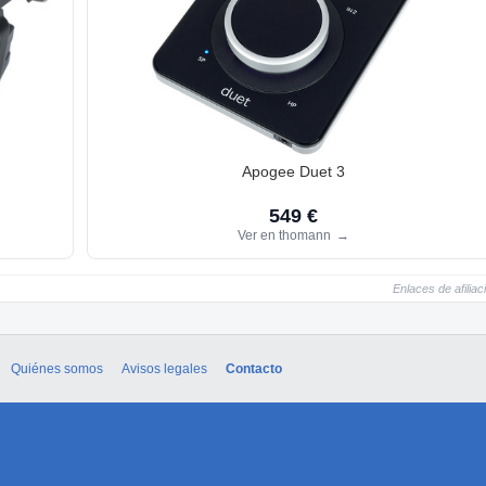
Apogee Duet 3
549 €
Ver en thomann
→
Enlaces de afiliac
Quiénes somos
Avisos legales
Contacto