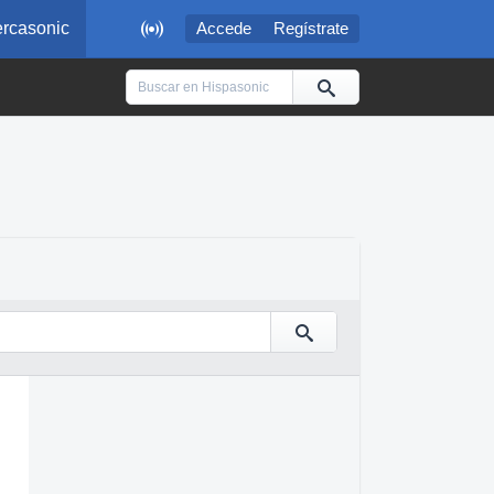

rcasonic
Accede
Regístrate