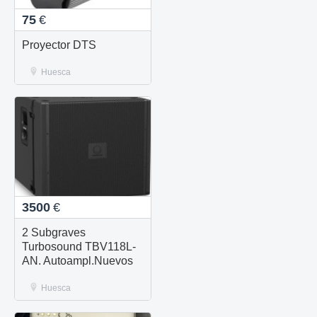
75
€
Proyector DTS
Huesca
3500
€
2 Subgraves
Turbosound TBV118L-
AN. Autoampl.Nuevos
Huesca