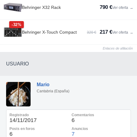
790 €
Behringer X32 Rack
Ver oferta
→
-32%
217 €
Behringer X-Touch Compact
320 €
Ver oferta
→
Enlaces de afiliación
USUARIO
Mario
Cantabria (España)
Registrado
Comentarios
14/11/2017
6
Posts en foros
Anuncios
6
7