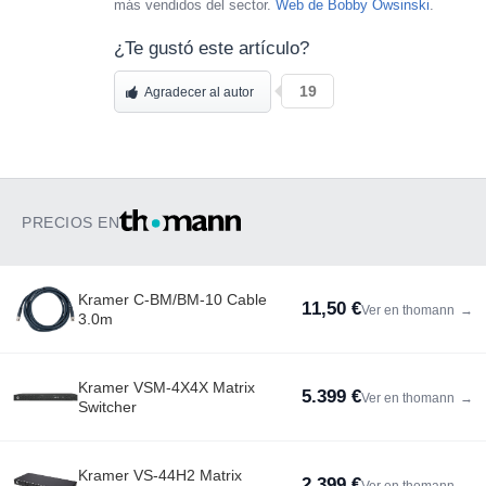
más vendidos del sector.
Web de Bobby Owsinski
.
¿Te gustó este artículo?
19
Agradecer al autor
PRECIOS EN
Kramer C-BM/BM-10 Cable
11,50 €
Ver en thomann
→
3.0m
Kramer VSM-4X4X Matrix
5.399 €
Ver en thomann
→
Switcher
Kramer VS-44H2 Matrix
2.399 €
Ver en thomann
→