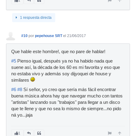
1
1 respuesta directa
#10
por
pepehouse SRT
el 21/06/2017
Que hable este hombre!, que no pare de hablar!
#5
Pienso igual, después ya no ha habido nada que
suene así, la década de los 60 es mi favorita y eso que
no estaba vivo y además soy dijyoquei de house y
similares
#6
#8
Sí señor, yo creo que sería más fácil encontrar
buena música ahora hay que navegar mucho con tantos
"artistas" lanzando sus "trabajos" para llegar a un disco
que te llene y que no sea lo mismo de siempre...no pido
ná yo...jaja
1