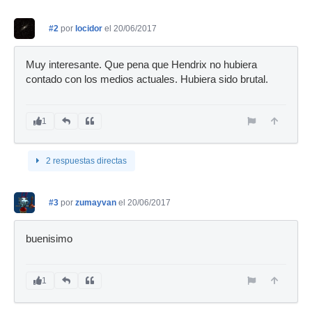
#2
por
locidor
el 20/06/2017
Muy interesante. Que pena que Hendrix no hubiera
contado con los medios actuales. Hubiera sido brutal.
1
2 respuestas directas
#3
por
zumayvan
el 20/06/2017
buenisimo
1