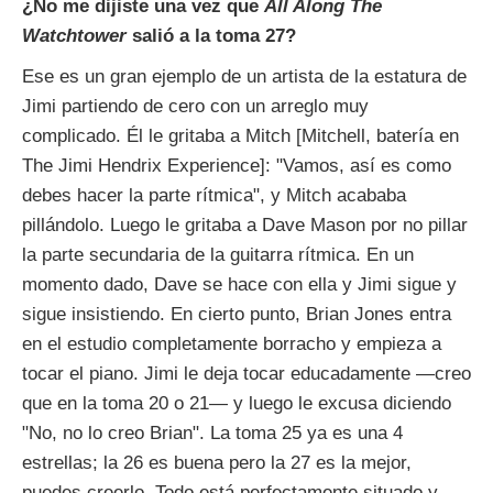
¿No me dijiste una vez que
All Along The
Watchtower
salió a la toma 27?
Ese es un gran ejemplo de un artista de la estatura de
Jimi partiendo de cero con un arreglo muy
complicado. Él le gritaba a Mitch [Mitchell, batería en
The Jimi Hendrix Experience]: "Vamos, así es como
debes hacer la parte rítmica", y Mitch acababa
pillándolo. Luego le gritaba a Dave Mason por no pillar
la parte secundaria de la guitarra rítmica. En un
momento dado, Dave se hace con ella y Jimi sigue y
sigue insistiendo. En cierto punto, Brian Jones entra
en el estudio completamente borracho y empieza a
tocar el piano. Jimi le deja tocar educadamente —creo
que en la toma 20 o 21— y luego le excusa diciendo
"No, no lo creo Brian". La toma 25 ya es una 4
estrellas; la 26 es buena pero la 27 es la mejor,
puedes creerlo. Todo está perfectamente situado y