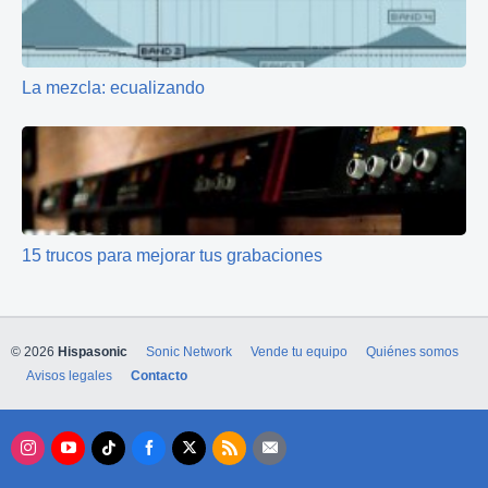
La mezcla: ecualizando
15 trucos para mejorar tus grabaciones
© 2026
Hispasonic
Sonic Network
Vende tu equipo
Quiénes somos
Avisos legales
Contacto