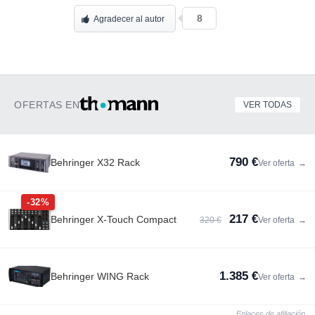
8
Agradecer al autor
OFERTAS EN
VER TODAS
790 €
Behringer X32 Rack
Ver oferta
→
-32%
217 €
Behringer X-Touch Compact
320 €
Ver oferta
→
1.385 €
Behringer WING Rack
Ver oferta
→
Enlaces de afiliación