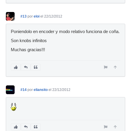
#13
por
eloi
el 22/12/2012
Poniendolo en encoder y modo relativo funciona de coña.
Son knobs infinitos
Muchas gracias!!!
#14
por
eliansito
el 22/12/2012