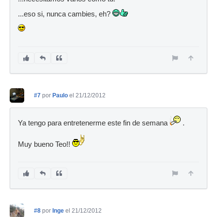
...eso si, nunca cambies, eh?
#7
por
Paulo
el 21/12/2012
Ya tengo para entretenerme este fin de semana
.
Muy bueno Teo!!
#8
por
Inge
el 21/12/2012