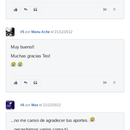
#5
por
Manu Ache
el 21/12/2012
Muy bueno!!
Muchas gracias Teo!
#6
por
Max
el 21/12/2012
...no me canso de agradecer tus aportes.
...necesitamos varios como tú.