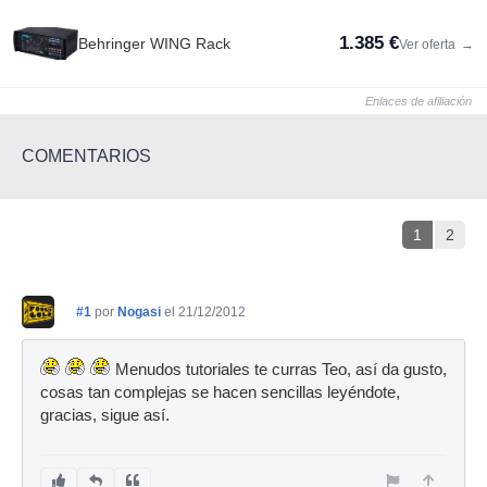
1.385 €
Behringer WING Rack
Ver oferta
→
Enlaces de afiliación
COMENTARIOS
1
2
#1
por
Nogasi
el 21/12/2012
Menudos tutoriales te curras Teo, así da gusto,
cosas tan complejas se hacen sencillas leyéndote,
gracias, sigue así.