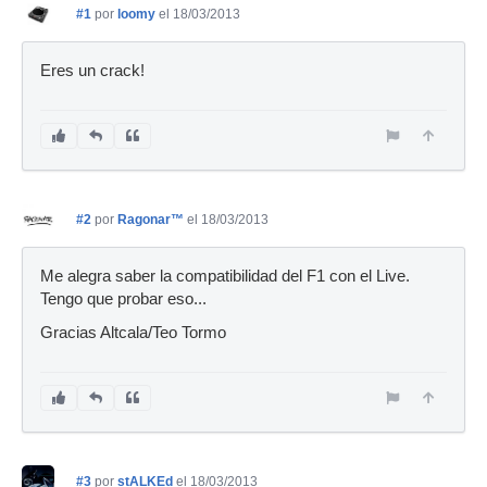
#1
por
loomy
el 18/03/2013
Eres un crack!
#2
por
Ragonar™
el 18/03/2013
Me alegra saber la compatibilidad del F1 con el Live.
Tengo que probar eso...
Gracias Altcala/Teo Tormo
#3
por
stALKEd
el 18/03/2013