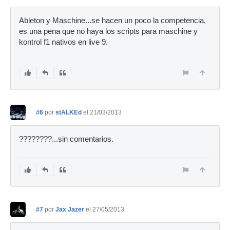
Ableton y Maschine...se hacen un poco la competencia,
es una pena que no haya los scripts para maschine y
kontrol f1 nativos en live 9.
#6
por
stALKEd
el 21/03/2013
????????...sin comentarios.
#7
por
Jax Jazer
el 27/05/2013