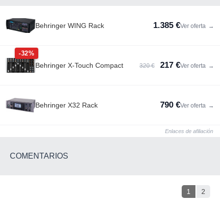
1.385 €
Behringer WING Rack
Ver oferta
→
-32%
217 €
Behringer X-Touch Compact
320 €
Ver oferta
→
790 €
Behringer X32 Rack
Ver oferta
→
Enlaces de afiliación
COMENTARIOS
1
2