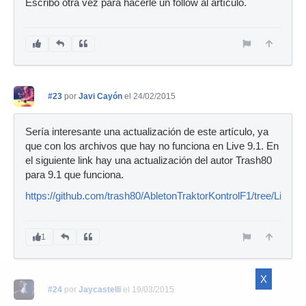
Escribo otra vez para hacerle un follow al artículo.
#23
por
Javi Cayón
el 24/02/2015
Sería interesante una actualización de este artículo, ya
que con los archivos que hay no funciona en Live 9.1. En
el siguiente link hay una actualización del autor Trash80
para 9.1 que funciona.
https://github.com/trash80/AbletonTraktorKontrolF1/tree/Live9.1
1
X
#24
por
Jaycastelli
el 19/03/2015