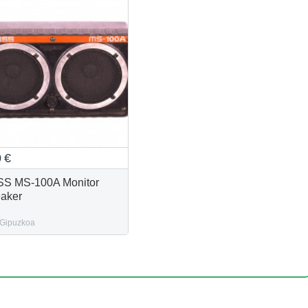
0
€
S MS-100A Monitor
aker
Gipuzkoa