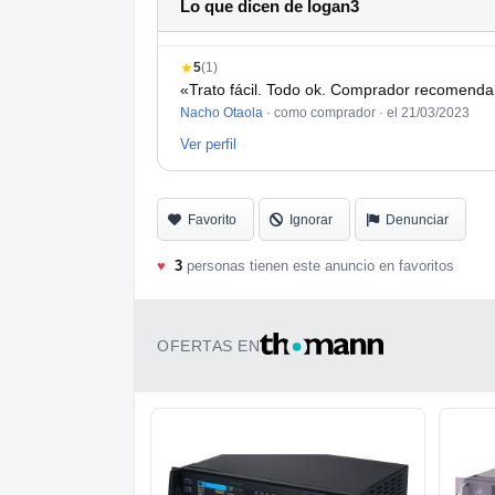
Lo que dicen de logan3
***************************************************
★
5
(1)
PUEDES VER TODO LO QUE VENDO AQ
«Trato fácil. Todo ok. Comprador recomenda
Nacho Otaola
· como comprador ·
el 21/03/2023
https://www.hispasonic.com/usuarios/loga
Ver perfil
https://www.guitarristas.info/usuarios/loga
***************************************************
Favorito
Ignorar
Denunciar
♥
3
personas tienen este anuncio en favoritos
OFERTAS EN