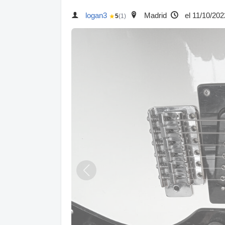
logan3
Madrid
el 11/10/202
★
5
(1)