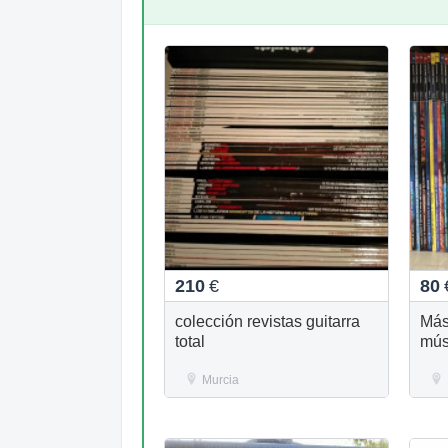
210
€
80
colección revistas guitarra
Más
total
mús
Murcia