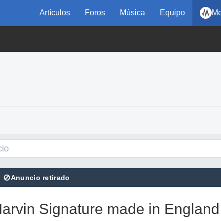
Artículos
Foros
Música
Equipo
Me
⊘
Anuncio retirado
arvin Signature made in England