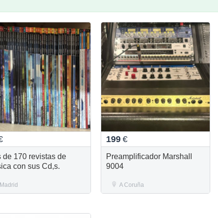
€
199
€
 de 170 revistas de
Preamplificador Marshall
ica con sus Cd,s.
9004
Madrid
A Coruña