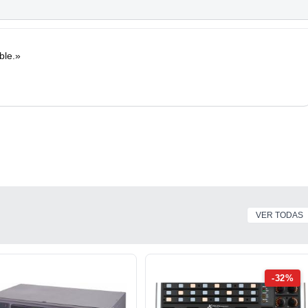
************
UI:
ble.»
n3/anuncios
n3/anuncios
*************
VER TODAS
-32%