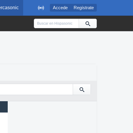

rcasonic
Accede
Regístrate