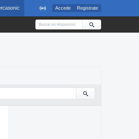

rcasonic
Accede
Regístrate