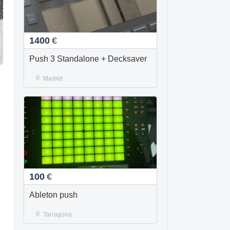
1400
€
Push 3 Standalone + Decksaver
Madrid
100
€
Ableton push
Tarragona