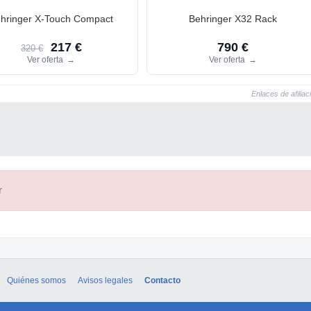
hringer X-Touch Compact
Behringer X32 Rack
217 €
790 €
320 €
Ver oferta
→
Ver oferta
→
Enlaces de afiliac
r
Quiénes somos
Avisos legales
Contacto