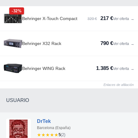
-32%
217 €
Behringer X-Touch Compact
320 €
Ver oferta
→
790 €
Behringer X32 Rack
Ver oferta
→
1.385 €
Behringer WING Rack
Ver oferta
→
Enlaces de afiliación
USUARIO
DrTek
Barcelona (España)
★★★★★
★★★★★
5
(2)