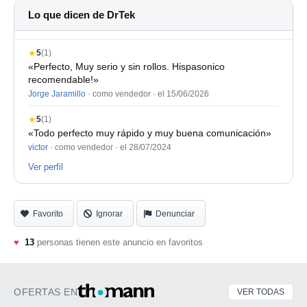
linea/phono, 8 salidas independientes, etc…
Lo que dicen de DrTek
básicamente te puede hacer de mezclador, procesador
de efectos, grabadora multipista… eso sin contar con las
★
5
(1)
capacidades como sampler. La función de auto sampling
«Perfecto, Muy serio y sin rollos. Hispasonico
es una maravilla, y con la cantidad de efectos integrados
recomendable!»
Jorge Jaramillo
· como vendedor ·
el 15/06/2026
y el motor de separación de stems, literalmente tienes
infinitas posibilidades de diseño de sonido en un formato
★
5
(1)
que presenta una superficie de control super cómoda y
«Todo perfecto muy rápido y muy buena comunicación»
victor
· como vendedor ·
el 28/07/2024
ágil.
Ver perfil
Prefiero venta en mano en Barcelona, pero si se tiene
que enviar, irá perfectamente empaquetada.
Favorito
Ignorar
Denunciar
♥
13
personas tienen este anuncio en favoritos
OFERTAS EN
VER TODAS