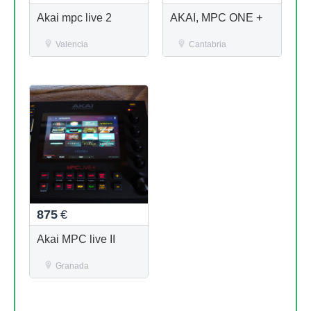
Akai mpc live 2
AKAI, MPC ONE +
Valencia
Cantabria
875
€
Akai MPC live II
Granada