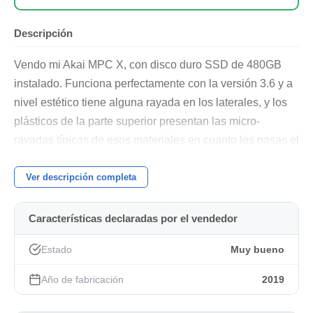
Descripción
Vendo mi Akai MPC X, con disco duro SSD de 480GB
instalado. Funciona perfectamente con la versión 3.6 y a
nivel estético tiene alguna rayada en los laterales, y los
plásticos de la parte superior presentan las micro-
rayadas típicas de esos materiales en cuanto les pasas el
trapo para limpiar el polvo.
Ver descripción completa
Me encanta la plataforma, francamente divertida y
potente, pero necesito hacer espacio para el Push 3. La
Características declaradas por el vendedor
MPC X brilla como secuenciador central o como
controlador/interfaz MIDI, con sus 2 entradas y 4 salidas
Estado
Muy bueno
MIDI, USB MIDI, 8 salidas CV. Además con 4 canales de
entrada, 2 previos de Micro/instrumento/linea con 2
Año de fabricación
2019
entradas en el frontal seleccionables, entrada