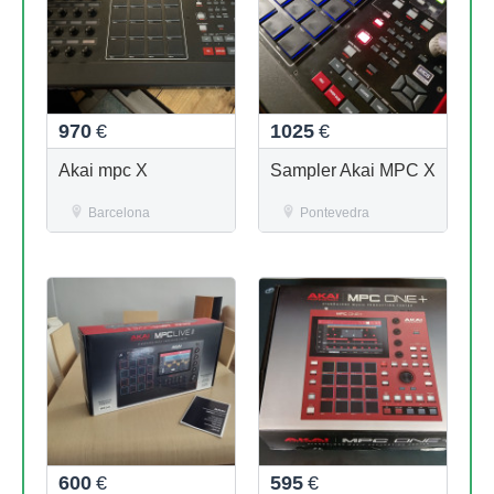
970
€
1025
€
Akai mpc X
Sampler Akai MPC X
Barcelona
Pontevedra
600
€
595
€