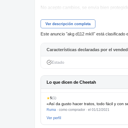
No acepto cambios, se envia bien protegid
Ver descripción completa
Este anuncio "akg d112 mkII" está clasificado 
Características declaradas por el vended
Estado
Lo que dicen de Cheetah
★
5
(1)
«Así da gusto hacer tratos, todo fácil y con 
Ruma
· como comprador ·
el 01/12/2021
Ver perfil