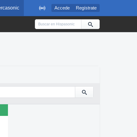

rcasonic
Accede
Regístrate