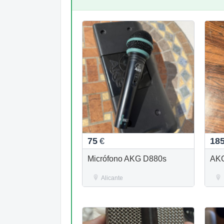
75
€
18
Micrófono AKG D880s
AKG
Alicante