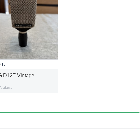
0
€
 D12E Vintage
Málaga