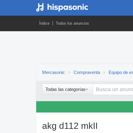
Índice
Todos los anuncios
Mercasonic
Compraventa
Equipo de es
Todas las categorías
akg d112 mkII