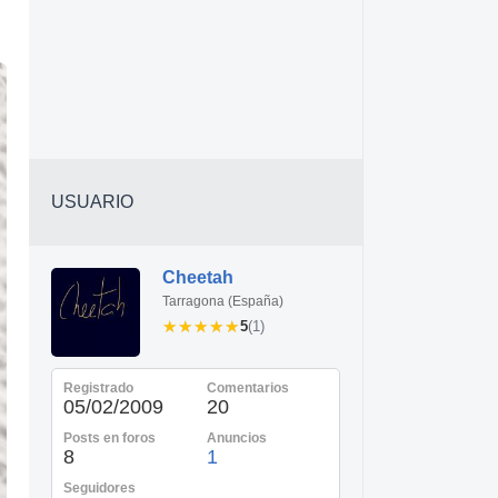
USUARIO
Cheetah
Tarragona (España)
★★★★★
★★★★★
5
(1)
Registrado
Comentarios
05/02/2009
20
Posts en foros
Anuncios
8
1
Seguidores