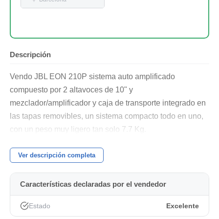
300 MOS FET de
regalo
Descripción
Vendo JBL EON 210P sistema auto amplificado
compuesto por 2 altavoces de 10" y
mezclador/amplificador y caja de transporte integrado en
las tapas removibles, un sistema compacto todo en uno,
con un peso muy ligero tan solo 7.7 Kg.
Potencia 300Wts (2x150Wts), woofer Differential Drive®
Ver descripción completa
10", motor de neodimio de 1" y filtro pasivo.
Angulo de cobertura 100º x 60º.
Características declaradas por el vendedor
Respuesta en frecuencia de 75 Hz a 19 KHz.
Estado
Excelente
Máximo SPL 124 dB, vaso invertido.