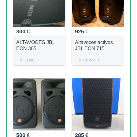
300
€
925
€
ALTAVOCES JBL
Altavoces activos
EON 305
JBL EON 715
León
Valladolid
500
€
285
€