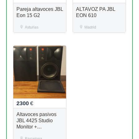
Pareja altavoces JBL
ALTAVOZ PA JBL
Eon 15 G2
EON 610
Asturias
Madrid
2300
€
Altavoces pasivos
JBL 4425 Studio
Monitor +
Amplificador HH VX-
Barcelona